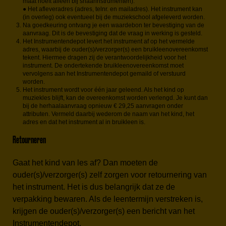
maat hoeft alleen bij snaarinstrumenten).
● Het afleveradres (adres, telnr. en mailadres). Het instrument kan
(in overleg) ook eventueel bij de muziekschool afgeleverd worden.
Na goedkeuring ontvang je een waardebon ter bevestiging van de
aanvraag. Dit is de bevestiging dat de vraag in werking is gesteld.
Het Instrumentendepot levert het instrument af op het vermelde
adres, waarbij de ouder(s)/verzorger(s) een bruikleenovereenkomst
tekent. Hiermee dragen zij de verantwoordelijkheid voor het
instrument. De ondertekende bruikleenovereenkomst moet
vervolgens aan het Instrumentendepot gemaild of verstuurd
worden.
Het instrument wordt voor één jaar geleend. Als het kind op
muziekles blijft, kan de overeenkomst worden verlengd. Je kunt dan
bij de herhaalaanvraag opnieuw € 29,25 aanvragen onder
attributen. Vermeld daarbij wederom de naam van het kind, het
adres en dat het instrument al in bruikleen is.
Retourneren
Gaat het kind van les af? Dan moeten de
ouder(s)/verzorger(s) zelf zorgen voor retournering van
het instrument. Het is dus belangrijk dat ze de
verpakking bewaren. Als de leentermijn verstreken is,
krijgen de ouder(s)/verzorger(s) een bericht van het
Instrumentendepot.