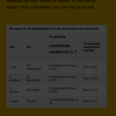
gemaakt zijn door eerder te starten, te laat aan te
vragen of de meerkosten zijn voor het gezin zelf.
Meetpunt is de indiendatum van de aanvraag in ons systeem:
Vergoeding
Vergoeding
contributie
Van
Tot
waardebon
voetbal
voetbal tot 1-7
30
4 kwartalen tot max.
1 juli
Max. € 90
september
€ 250
1
31
3 kwartalen tot max.
Max. € 90
oktober
december
€ 190
1
2 kwartalen tot max.
31 maart
Max. € 45
januari
€ 125
1 kwartaal tot max. €
1 april
30 juni
Max. € 45
65