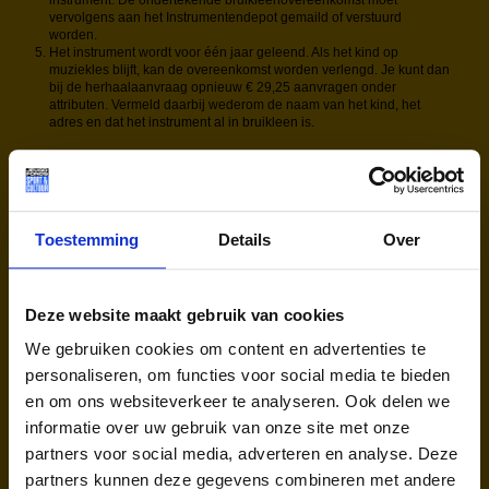
vervolgens aan het Instrumentendepot gemaild of verstuurd
worden.
Het instrument wordt voor één jaar geleend. Als het kind op
muziekles blijft, kan de overeenkomst worden verlengd. Je kunt dan
bij de herhaalaanvraag opnieuw € 29,25 aanvragen onder
attributen. Vermeld daarbij wederom de naam van het kind, het
adres en dat het instrument al in bruikleen is.
Retourneren
Gaat het kind van les af? Dan moeten de
ouder(s)/verzorger(s) zelf zorgen voor retournering van
Toestemming
Details
Over
het instrument. Het is dus belangrijk dat ze de
verpakking bewaren. Als de leentermijn verstreken is,
krijgen de ouder(s)/verzorger(s) een bericht van het
Deze website maakt gebruik van cookies
Instrumentendepot.
We gebruiken cookies om content en advertenties te
personaliseren, om functies voor social media te bieden
Vragen?
en om ons websiteverkeer te analyseren. Ook delen we
informatie over uw gebruik van onze site met onze
Voor meer informatie kun je contact opnemen met de
partners voor social media, adverteren en analyse. Deze
Helpdesk team Jeugdfonds Sport & Cultuur Utrecht:
partners kunnen deze gegevens combineren met andere