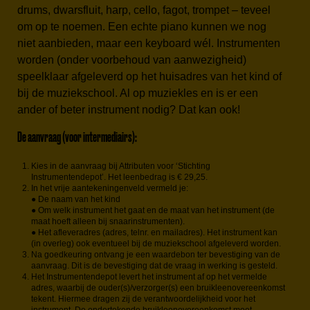
drums, dwarsfluit, harp, cello, fagot, trompet – teveel
om op te noemen. Een echte piano kunnen we nog
niet aanbieden, maar een keyboard wél. Instrumenten
worden (onder voorbehoud van aanwezigheid)
speelklaar afgeleverd op het huisadres van het kind of
bij de muziekschool. Al op muziekles en is er een
ander of beter instrument nodig? Dat kan ook!
De aanvraag (voor intermediairs):
Kies in de aanvraag bij Attributen voor ‘Stichting
Instrumentendepot’. Het leenbedrag is € 29,25.
In het vrije aantekeningenveld vermeld je:
● De naam van het kind
● Om welk instrument het gaat en de maat van het instrument (de
maat hoeft alleen bij snaarinstrumenten).
● Het afleveradres (adres, telnr. en mailadres). Het instrument kan
(in overleg) ook eventueel bij de muziekschool afgeleverd worden.
Na goedkeuring ontvang je een waardebon ter bevestiging van de
aanvraag. Dit is de bevestiging dat de vraag in werking is gesteld.
Het Instrumentendepot levert het instrument af op het vermelde
adres, waarbij de ouder(s)/verzorger(s) een bruikleenovereenkomst
tekent. Hiermee dragen zij de verantwoordelijkheid voor het
instrument. De ondertekende bruikleenovereenkomst moet