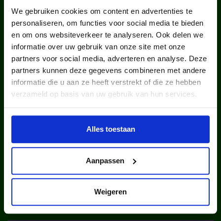
We gebruiken cookies om content en advertenties te
personaliseren, om functies voor social media te bieden
en om ons websiteverkeer te analyseren. Ook delen we
informatie over uw gebruik van onze site met onze
partners voor social media, adverteren en analyse. Deze
kinderen en jongeren werden in
partners kunnen deze gegevens combineren met andere
informatie die u aan ze heeft verstrekt of die ze hebben
2025 via ons lid van een club.
verzameld op basis van uw gebruik van hun services.
Alles toestaan
Aanpassen
kinderen en jongeren werden in
Weigeren
2025 via ons lid van een sportclub.