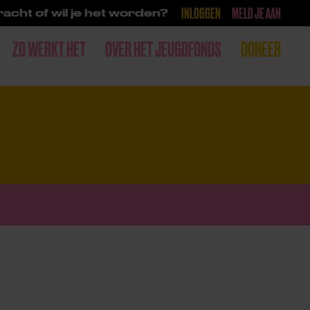
INLOGGEN
MELD JE AAN
acht of wil je het worden?
ZO WERKT HET
OVER HET JEUGDFONDS
DONEER