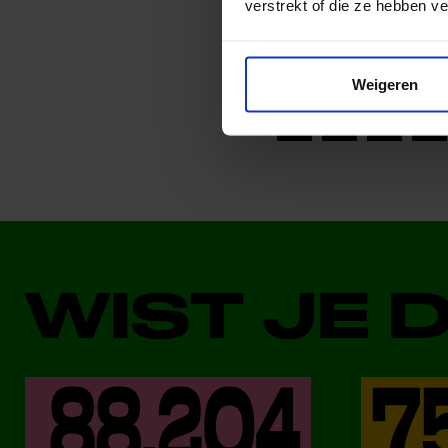
verstrekt of die ze hebben v
Deel dit bericht op soci
Weigeren
WIST JE 