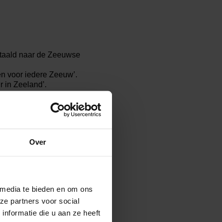
rtaald naar de Zeeuwse
en voor iedere Zeeuw’.
r in Zeeland’.
wegen in Zeeland’.
 gesport worden’.
 beweegrichtlijnen en de
 door kinderen uit de
Over
ort of cultuurkans
 media te bieden en om ons
ze partners voor social
nformatie die u aan ze heeft