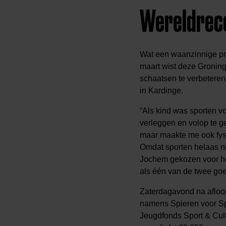
Wereldreco
Wat een waanzinnige pr
maart wist deze Groning
schaatsen te verbeteren
in Kardinge.
“Als kind was sporten v
verleggen en volop te ge
maar maakte me ook fysi
Omdat sporten helaas nie
Jochem gekozen voor he
als één van de twee goe
Zaterdagavond na aflo
namens Spieren voor Sp
Jeugdfonds Sport & Cul