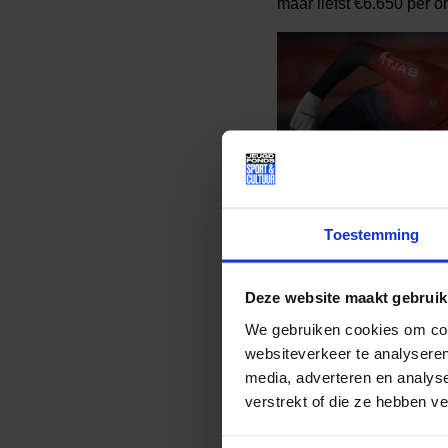
maar liefst €6.650 per o
Toestemming
Lees meer nieuws
Deze website maakt gebruik
We gebruiken cookies om cont
websiteverkeer te analyseren
Deel dit bericht op soci
media, adverteren en analys
verstrekt of die ze hebben v