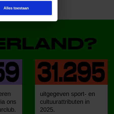
Alles toestaan
DERLAND?
eren
uitgegeven sport- en
ia ons
cultuurattributen in
urclub.
2025.