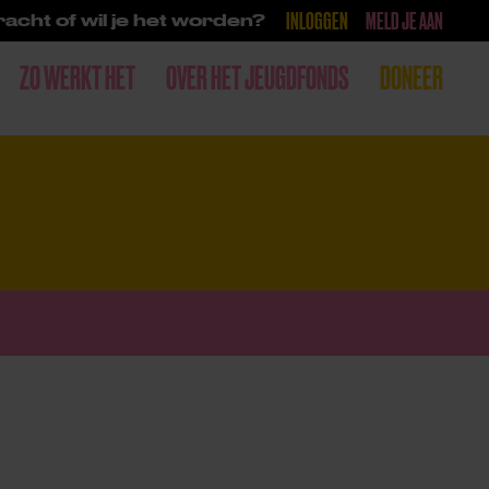
INLOGGEN
MELD JE AAN
acht of wil je het worden?
ZO WERKT HET
OVER HET JEUGDFONDS
DONEER