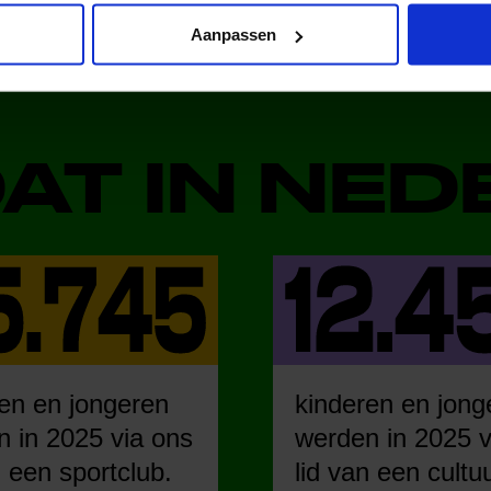
Aanpassen
DAT IN NE
en en jongeren
kinderen en jong
 in 2025 via ons
werden in 2025 v
n een sportclub.
lid van een cultu