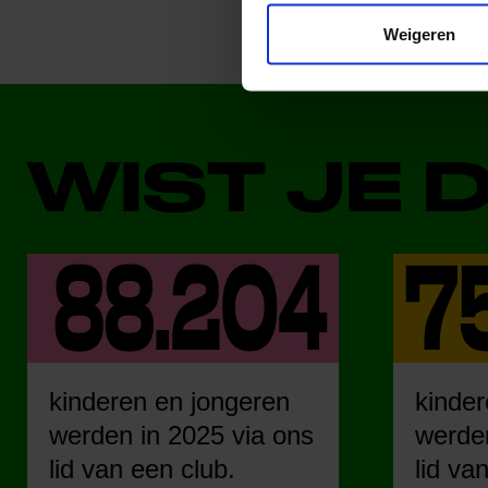
Weigeren
WIST JE 
kinderen en jongeren
kinder
werden in 2025 via ons
werden
lid van een club.
lid va