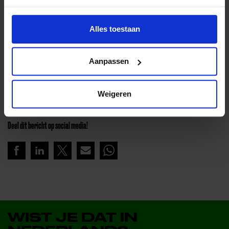
Sport & Cultuur Fryslân), Rommy Kempenaar (wethouder
gemeente Dantumadiel) en Ate Sietzema (penningmeester
Alles toestaan
Leergeld Friesland Oost)
Aanpassen
Lees meer nieuws
Weigeren
Deel dit bericht op social media!
WIST JE DAT IN