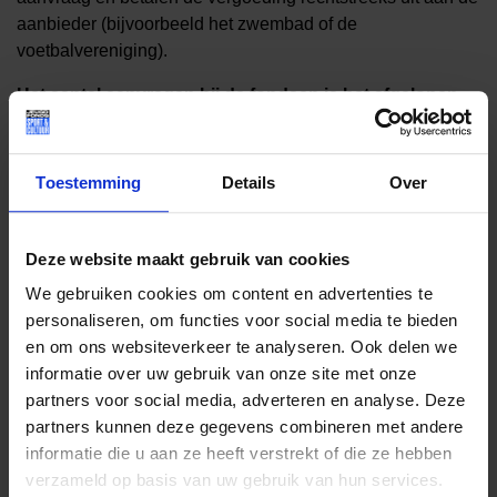
aanbieder (bijvoorbeeld het zwembad of de
voetbalvereniging).
Het aantal aanvragen bij de fondsen is het afgelopen
jaar sterk gestegen.
Het is bekend dat de afgelopen maanden in een korte tijd
Toestemming
Details
Over
de prijzen voor levensonderhoud sterk zijn toegenomen.
Met name gezinnen met een laag inkomen worden hard
geraakt. Maar ook voor gezinnen met een middeninkomen
Deze website maakt gebruik van cookies
wordt het steeds moeilijker om de eindjes aan elkaar te
We gebruiken cookies om content en advertenties te
knopen.
personaliseren, om functies voor social media te bieden
Ook kinderen worden hier hard door geraakt. Er is minder
en om ons websiteverkeer te analyseren. Ook delen we
geld over voor kinderen om te sporten of de aanschaf voor
informatie over uw gebruik van onze site met onze
schoolspullen. Zowel bij Stichting Leergeld als bij het
partners voor social media, adverteren en analyse. Deze
Jeugdfonds Sport & Cultuur Fryslân is het aantal
partners kunnen deze gegevens combineren met andere
aanvragen sterk gestegen.
informatie die u aan ze heeft verstrekt of die ze hebben
verzameld op basis van uw gebruik van hun services.
Op de foto v.l.n.r.: Wytze Visser (bestuurslid Jeugdfonds