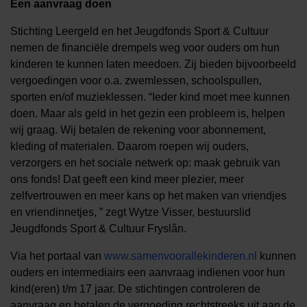
Een aanvraag doen
Stichting Leergeld en het Jeugdfonds Sport & Cultuur
nemen de financiële drempels weg voor ouders om hun
kinderen te kunnen laten meedoen. Zij bieden bijvoorbeeld
vergoedingen voor o.a. zwemlessen, schoolspullen,
sporten en/of muzieklessen. “Ieder kind moet mee kunnen
doen. Maar als geld in het gezin een probleem is, helpen
wij graag. Wij betalen de rekening voor abonnement,
kleding of materialen. Daarom roepen wij ouders,
verzorgers en het sociale netwerk op: maak gebruik van
ons fonds! Dat geeft een kind meer plezier, meer
zelfvertrouwen en meer kans op het maken van vriendjes
en vriendinnetjes, ” zegt Wytze Visser, bestuurslid
Jeugdfonds Sport & Cultuur Fryslân.
Via het portaal van
www.samenvoorallekinderen.nl
kunnen
ouders en intermediairs een aanvraag indienen voor hun
kind(eren) t/m 17 jaar. De stichtingen controleren de
aanvraag en betalen de vergoeding rechtstreeks uit aan de