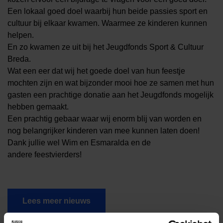
Een lokaal goed doel waarbij hun beide passies sport en
cultuur bij elkaar kwamen. Waarmee ze kinderen kunnen
helpen.
En zo kwamen ze uit bij het Jeugdfonds Sport & Cultuur
Breda.
Wat een eer dat wij het goede doel van hun feestje
mochten zijn en wat bijzonder mooi hoe ze samen met hun
gasten een prachtige donatie aan het Jeugdfonds mogelijk
hebben gemaakt.
Een prachtig gebaar waar wij enorm blij van worden en
nog belangrijker kinderen van mee kunnen laten doen!
Dank jullie wel Wim en Esmaralda en de
andere feestvierders!
Lees meer nieuws