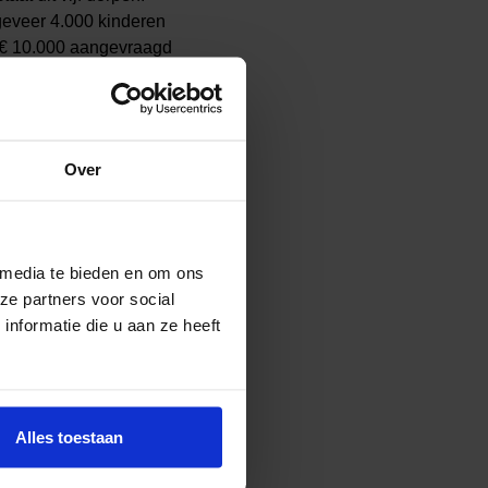
geveer 4.000 kinderen
r € 10.000 aangevraagd
zicht
Over
Klundert, Fijnaart,
eweg, Noordhoek,
 media te bieden en om ons
groep in deze gemeente
ze partners voor social
oor contributie, lesgeld
nformatie die u aan ze heeft
ar ervoor.
Alles toestaan