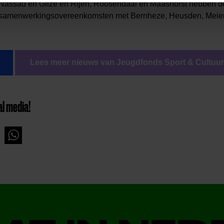
assau en Gilze en Rijen, Roosendaal en Maashorst hebben de 
e samenwerkingsovereenkomsten met Bernheze, Heusden, Meier
Lees meer nieuws van Jeugdfonds Sport & Cultuur
al media!