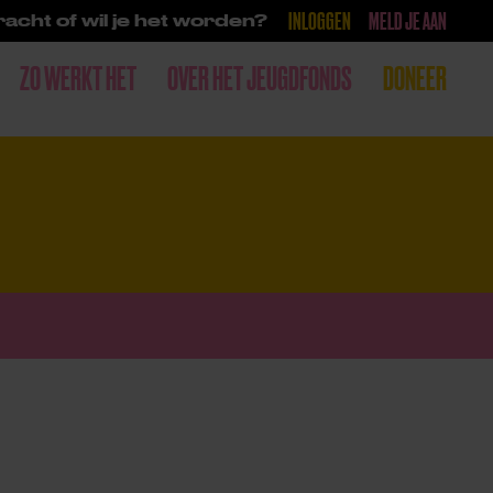
INLOGGEN
MELD JE AAN
acht of wil je het worden?
ZO WERKT HET
OVER HET JEUGDFONDS
DONEER