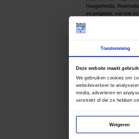
Hoogerheide, Woensdrech
en jongeren, van wie zo
voor contributie en mat
Aanvragen in de gemeen
Moerdijk
Toestemming
Gemeente Moerdijk sloot 
Deze website maakt gebruik
Willemstad, Standdaarb
We gebruiken cookies om cont
Helwijk en Zevenbergen
websiteverkeer te analyseren
is zo’n 550 jonge Moerdi
media, adverteren en analys
en materialen. Hiermee 
verstrekt of die ze hebben v
Aanvragen in de gemeen
Overige gemeen
Weigeren