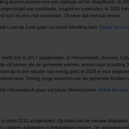
king kunnen komen voor een bijdrage uit het Jeugdfonds. In 202
angevraagd aan contributie, lesgeld en materialen.
In 2025 kon
d toch bij een club aansluiten, 18 meer dan het jaar ervoor.
te Loon op Zand gaan via lokale Meerkrachten.
Bekijk het ove
eeft zich in 2017 aangesloten. In Hilvarenbeek, Diessen, Esb
de vijf kernen die de gemeente vormen, wonen naar schatting 
oeit op in een situatie met weinig geld. In 2025 is voor ongeve
urdeelname. Twintig jonge inwoners van de gemeente konden in
te Hilvarenbeek gaan via lokale Meerkrachten.
Bekijk het over
s sinds 2012 aangesloten. Op basis van de nieuwe afspraken
 culturele activiteiten in behandeling nemen. De gemeente besta