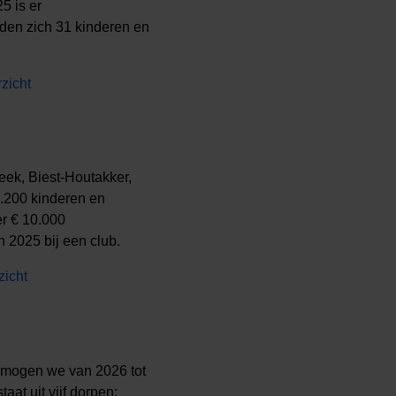
5 is er
den zich 31 kinderen en
rzicht
eek, Biest-Houtakker,
3.200 kinderen en
er € 10.000
 2025 bij een club.
zicht
 mogen we van 2026 tot
at uit vijf dorpen: