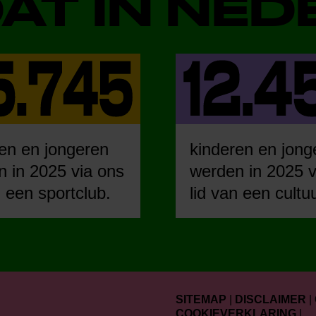
DAT IN NE
en en jongeren
kinderen en jong
 in 2025 via ons
werden in 2025 v
n een sportclub.
lid van een cultu
SITEMAP
|
DISCLAIMER
|
COOKIEVERKLARING
|