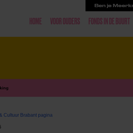
Ben je Meerkr
HOME
VOOR OUDERS
FONDS IN DE BUURT
king
& Cultuur Brabant pagina
6