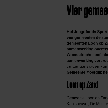
Vier geme
Het Jeugdfonds Sport &
vier gemeenten de sa
gemeenten Loon op Za
samenwerking overeen
Woensdrecht heeft nie
samenwerking verbree
cultuuraanvragen ku
Gemeente Moerdijk heef
Loon op Zand
Gemeente Loon op Zand 
Kaatsheuvel, De Moer e