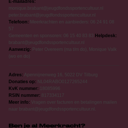
E-mailadres:
monique.brabant@jeugdfondssportencultuur.nl
peter.brabant@jeugdfondssportencultuur.nl
Telefoon:
Meerkrachten en aanbieders: 06 24 91 08
57
Gemeenten en sponsoren: 06 15 40 83 83
Helpdesk:
brabant@jeugdfondssportencultuur.nl
Aanwezig:
Peter Overeem (ma t/m do), Monique Valk
(wo en do)
Adres:
Apennijnenweg 16, 5022 DV Tilburg
Donaties op:
NL04RABO0127265244
KvK nummer:
18085996
RSIN nummer:
817334117
Meer info:
Vragen over facturen en betalingen mailen
naar brabant@jeugdfondssportencultuur.nl.
Ben je al Meerkracht?