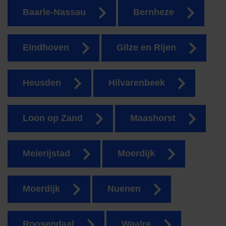
Baarle-Nassau
Bernheze
Eindhoven
Gilze en Rijen
Heusden
Hilvarenbeek
Loon op Zand
Maashorst
Meierijstad
Moerdijk
Moerdijk
Nuenen
Roosendaal
Waalre