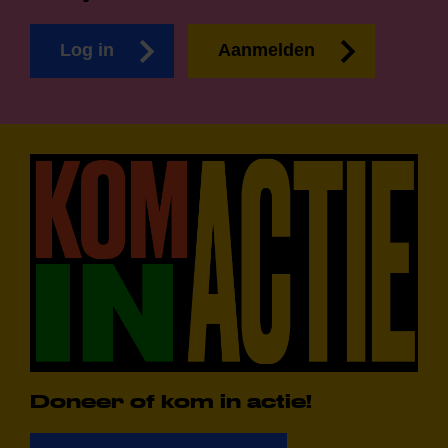
Log in
Aanmelden
Doneer of kom in actie!