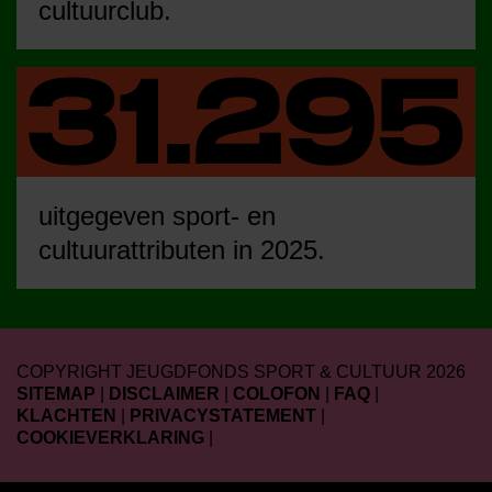
cultuurclub.
uitgegeven sport- en
cultuurattributen in 2025.
COPYRIGHT JEUGDFONDS SPORT & CULTUUR 2026
SITEMAP
|
DISCLAIMER
|
COLOFON
|
FAQ
|
KLACHTEN
|
PRIVACYSTATEMENT
|
COOKIEVERKLARING
|