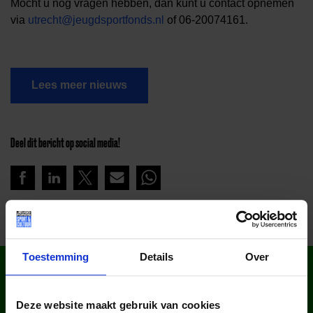
Mocht u nog vragen hebben, dan kunt u contact opnemen
via
utrecht@jeugdsportfonds.nl
of 06-20074161.
Lees meer nieuws
Deel dit bericht op social media!
Toestemming
Details
Over
WIST JE DAT IN
NEDERLAND?
Deze website maakt gebruik van cookies