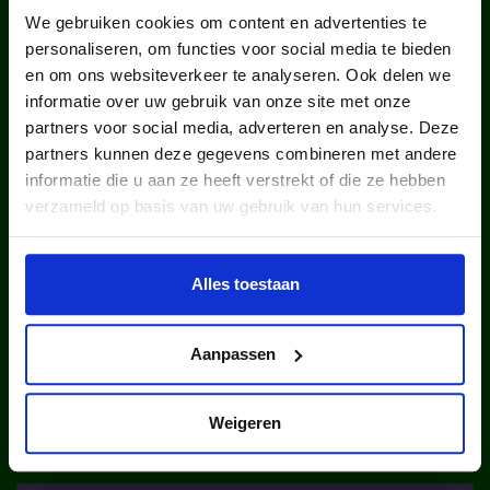
We gebruiken cookies om content en advertenties te
personaliseren, om functies voor social media te bieden
en om ons websiteverkeer te analyseren. Ook delen we
informatie over uw gebruik van onze site met onze
partners voor social media, adverteren en analyse. Deze
kinderen en jongeren werden in
partners kunnen deze gegevens combineren met andere
informatie die u aan ze heeft verstrekt of die ze hebben
2025 via ons lid van een club.
verzameld op basis van uw gebruik van hun services.
Alles toestaan
Aanpassen
kinderen en jongeren werden in
2025 via ons lid van een sportclub.
Weigeren