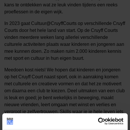
kans te ontdekken wat ze leuk vinden tijdens een reeks
proeflessen in de eigen wijk.
In 2023 gaat Cultuur@CruyffCourts op verschillende Cruyff
Courts door het hele land van start. Op de Cruyff Courts
vinden meerdere weken lang allerlei verschillende
culturele activiteiten plaats waar kinderen en jongeren aan
mee kunnen doen. Zo maken ruim 2.000 kinderen kennis
met sport en cultuur in hun eigen buurt.
Meedoen kost niets! We hopen dat kinderen en jongeren
op het Cruyff Court naast sport, ook in aanraking komen
met culturele en creatieve vormen en dat het ze motiveert
om daarna een club te kiezen. Deel uitmaken van een club
is leuk en goed; je bent wekelijks in beweging, maakt
nieuwe vrienden, leert omgaan met winst en verlies en
vergroot je zelfvertrouwen. Skills waar je je hele leven iets
aan hebt. Als er thuis geen geld is voor een club, betaalt
het Jeugdfonds het lesgeld.