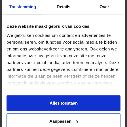
Kick- off Programma
Toestemming
Details
Over
De feestelijke aftrap wordt gegeven door allround
straatvoetballer Nasser el Jackson en vindt plaats op
Deze website maakt gebruik van cookies
vrijdag 22 september van 15.30 – 17.00 op het Wesley
We gebruiken cookies om content en advertenties te
Sneijder Cruyff Court te Utrecht. Daarnaast zijn er allerlei
personaliseren, om functies voor social media te bieden
workshops voor kinderen en jongeren van 8 t/m 17 jaar
en om ons websiteverkeer te analyseren. Ook delen we
waaronder breakdance, podcast, fotografie, film en
informatie over uw gebruik van onze site met onze
muziekles & jammen. Kijk voor meer informatie en het
partners voor social media, adverteren en analyse. Deze
actuele programma op:
Utrecht – Cultuur@CruyffCourts
.
partners kunnen deze gegevens combineren met andere
informatie die u aan ze heeft verstrekt of die ze hebben
verzameld op basis van uw gebruik van hun services.
Lees meer nieuws
Alles toestaan
Deel dit bericht op social media!
Aanpassen