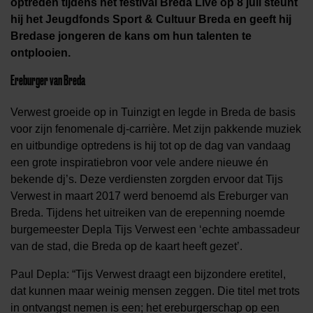
optreden tijdens het festival Breda Live op 8 juli steunt
hij het Jeugdfonds Sport & Cultuur Breda en geeft hij
Bredase jongeren de kans om hun talenten te
ontplooien.
Ereburger van Breda
Verwest groeide op in Tuinzigt en legde in Breda de basis
voor zijn fenomenale dj-carrière. Met zijn pakkende muziek
en uitbundige optredens is hij tot op de dag van vandaag
een grote inspiratiebron voor vele andere nieuwe én
bekende dj’s. Deze verdiensten zorgden ervoor dat Tijs
Verwest in maart 2017 werd benoemd als Ereburger van
Breda. Tijdens het uitreiken van de erepenning noemde
burgemeester Depla Tijs Verwest een ‘echte ambassadeur
van de stad, die Breda op de kaart heeft gezet’.
Paul Depla: “Tijs Verwest draagt een bijzondere eretitel,
dat kunnen maar weinig mensen zeggen. Die titel met trots
in ontvangst nemen is een; het ereburgerschap op een