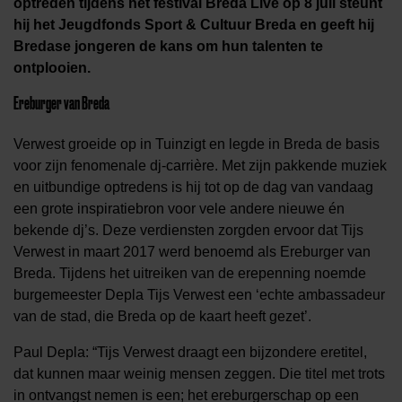
optreden tijdens het festival Breda Live op 8 juli steunt
hij het Jeugdfonds Sport & Cultuur Breda en geeft hij
Bredase jongeren de kans om hun talenten te
ontplooien.
Ereburger van Breda
Verwest groeide op in Tuinzigt en legde in Breda de basis
voor zijn fenomenale dj-carrière. Met zijn pakkende muziek
en uitbundige optredens is hij tot op de dag van vandaag
een grote inspiratiebron voor vele andere nieuwe én
bekende dj’s. Deze verdiensten zorgden ervoor dat Tijs
Verwest in maart 2017 werd benoemd als Ereburger van
Breda. Tijdens het uitreiken van de erepenning noemde
burgemeester Depla Tijs Verwest een ‘echte ambassadeur
van de stad, die Breda op de kaart heeft gezet’.
Paul Depla: “Tijs Verwest draagt een bijzondere eretitel,
dat kunnen maar weinig mensen zeggen. Die titel met trots
in ontvangst nemen is een; het ereburgerschap op een