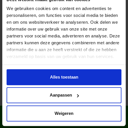
Sport & Cultuur en leren kickboksen is trendy. Wist je
We gebruiken cookies om content en advertenties te
trouwens dat meer jongens dan meisjes aan sport doen?
personaliseren, om functies voor social media te bieden
en om ons websiteverkeer te analyseren. Ook delen we
informatie over uw gebruik van onze site met onze
partners voor social media, adverteren en analyse. Deze
Lees meer nieuws
partners kunnen deze gegevens combineren met andere
informatie die u aan ze heeft verstrekt of die ze hebben
verzameld op basis van uw gebruik van hun services.
Deel dit bericht op social media!
Alles toestaan
Aanpassen
Weigeren
WIST JE DAT IN
NEDERLAND?