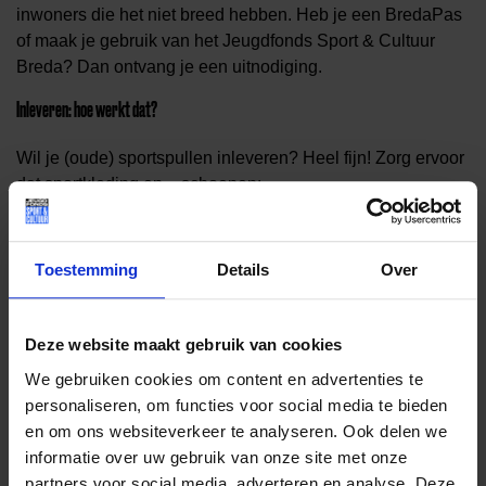
inwoners die het niet breed hebben. Heb je een BredaPas
of maak je gebruik van het Jeugdfonds Sport & Cultuur
Breda? Dan ontvang je een uitnodiging.
Inleveren: hoe werkt dat?
Wil je (oude) sportspullen inleveren? Heel fijn! Zorg ervoor
dat sportkleding en – schoenen:
schoon zijn
heel zijn
Toestemming
Details
Over
draagbaar zijn
schoenen aan elkaar geknoopt zitten
En zorg ervoor dat sportspullen:
Deze website maakt gebruik van cookies
We gebruiken cookies om content en advertenties te
compleet zijn
personaliseren, om functies voor social media te bieden
toonbaar zijn
veilig in gebruik zijn
en om ons websiteverkeer te analyseren. Ook delen we
informatie over uw gebruik van onze site met onze
Met jouw (oude) sportspullen kun je andere Bredanaars blij
partners voor social media, adverteren en analyse. Deze