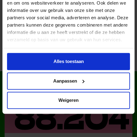
Lees meer nieuws
en om ons websiteverkeer te analyseren. Ook delen we
informatie over uw gebruik van onze site met onze
partners voor social media, adverteren en analyse. Deze
partners kunnen deze gegevens combineren met andere
Deel dit bericht op social media!
informatie die u aan ze heeft verstrekt of die ze hebben
verzameld op basis van uw gebruik van hun services.
Alles toestaan
WIST JE DAT IN
Aanpassen
NEDERLAND?
Weigeren