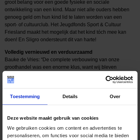
groot belang voor een goede fysieke en sociale
ontwikkeling van een kind. Maar niet alle ouders hebben
genoeg geld om hun kind lid te laten worden van een
sport- of cultuurclub. Het Jeugdfonds Sport & Cultuur
Friesland maakt het mogelijk dat het kind tóch mee kan
doen! En Sligro ondersteunt dit van harte!
Volledig vernieuwd en verduurzaamd
Bauke de Vries: “De complete verbouwing van onze
groothandel was een enorme klus, want wij bleven
gewoon in bedrijf en we hebben geprobeerd de overlast
voor onze klanten tot een minimum te beperken. Toch was
het af en toe een hindernisbaan en wij bedanken onze
Toestemming
Details
Over
klanten voor hun begrip en geduld. Vanaf nu gaan wij weer
gewoon ons werk doen, zoals ze dat van ons gewend
zijn!”.
Deze website maakt gebruik van cookies
We gebruiken cookies om content en advertenties te
personaliseren, om functies voor social media te bieden