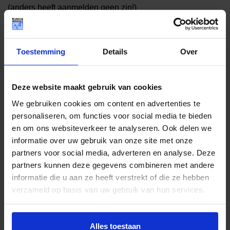
(anders heeft aanmelden geen zin!)
– U bent van plan het hele seizoen structureel de
wedstrijden met uw kind(eren) te bezoeken. Eventueel
vervoer, parkeren en consumpties zijn voor eigen rekening
Toestemming
Details
Over
van het gezin.
– Per gezin kan maar één ouder/verzorger een
seizoenkaart ontvangen.
Deze website maakt gebruik van cookies
– De seizoenkaarten zijn alleen geldig voor seizoen 2022-
We gebruiken cookies om content en advertenties te
2023. Het is verboden deze kaarten door te verkopen of
personaliseren, om functies voor social media te bieden
anderszins ten gelde te maken. Misbruik zal tot intrekking
en om ons websiteverkeer te analyseren. Ook delen we
van de seizoenkaarten leiden.
informatie over uw gebruik van onze site met onze
Dit aanbod is nadrukkelijk voor de echte supporters en niet
partners voor social media, adverteren en analyse. Deze
als een leuk extra uitje bedoeld. Komend seizoen zal er de
partners kunnen deze gegevens combineren met andere
mogelijkheid zijn voor alle andere kinderen om een keer
informatie die u aan ze heeft verstrekt of die ze hebben
gratis naar een wedstrijd van FC Groningen te gaan. Houd
verzameld op basis van uw gebruik van hun services.
hiervoor onze sociale media kanalen in de gaten.
Alles toestaan