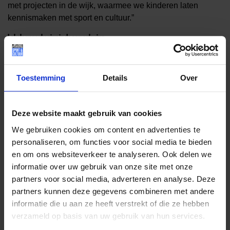
met projecten in de wijk, waarmee we kinderen laten
kennismaken met sport en cultuur.”
Lokale verankering in de samenleving
De afgelopen tweeënhalf jaar was Bosman directeur van
het Politiedienstencentrum, dat de landelijke
Toestemming
Details
Over
bedrijfsvoering verzorgt voor de politie. Op het eerste
gezicht twee verschillende werelden, maar Bosman ziet
meerdere parallellen. “De politie staat midden in de
Deze website maakt gebruik van cookies
samenleving. Daardoor ben ik me als geen ander bewust
We gebruiken cookies om content en advertenties te
van de tegenstellingen in de maatschappij, een inzicht dat
personaliseren, om functies voor social media te bieden
bij het Jeugdfonds zeer goed van pas komt.
en om ons websiteverkeer te analyseren. Ook delen we
Werkinhoudelijk zijn er ook raakvlakken. Ik ga opnieuw
informatie over uw gebruik van onze site met onze
werken in een landelijke organisatie, die een faciliterende
partners voor social media, adverteren en analyse. Deze
rol heeft ten opzichte van lokale organisaties. Zij weten het
partners kunnen deze gegevens combineren met andere
best wat er speelt in hun gebied. Die lokale verankering in
informatie die u aan ze heeft verstrekt of die ze hebben
de samenleving is belangrijk.”
verzameld op basis van uw gebruik van hun services.