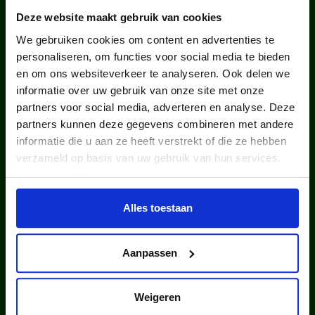
WIST JE DAT IN
Deze website maakt gebruik van cookies
NEDERLAND?
We gebruiken cookies om content en advertenties te
personaliseren, om functies voor social media te bieden
en om ons websiteverkeer te analyseren. Ook delen we
informatie over uw gebruik van onze site met onze
partners voor social media, adverteren en analyse. Deze
partners kunnen deze gegevens combineren met andere
informatie die u aan ze heeft verstrekt of die ze hebben
kinderen en jongeren werden in
verzameld op basis van uw gebruik van hun services.
2025 via ons lid van een club.
Alles toestaan
Aanpassen
Weigeren
kinderen en jongeren werden in