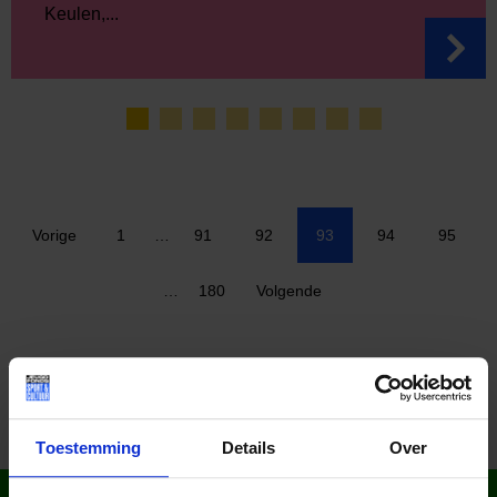
Keulen,...
Vorige
1
…
91
92
93
94
95
…
180
Volgende
Toestemming
Details
Over