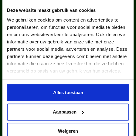
WIST JE DAT IN
Deze website maakt gebruik van cookies
NEDERLAND?
We gebruiken cookies om content en advertenties te
personaliseren, om functies voor social media te bieden
en om ons websiteverkeer te analyseren. Ook delen we
informatie over uw gebruik van onze site met onze
partners voor social media, adverteren en analyse. Deze
partners kunnen deze gegevens combineren met andere
informatie die u aan ze heeft verstrekt of die ze hebben
kinderen en jongeren werden in
verzameld op basis van uw gebruik van hun services.
2025 via ons lid van een club.
Alles toestaan
Aanpassen
Weigeren