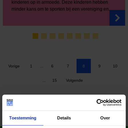
kinderen op in armoede. Deze kinderen hebben
minder kans om te sporten bij een vereniging en...
Vorige
1
…
6
7
8
9
10
…
15
Volgende
Toestemming
Details
Over