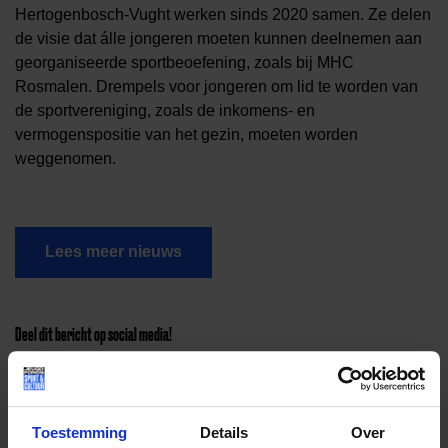
Hertogenbosch-Vught werken sinds 2020 samen. Ze delen
de visie dat álle jongeren moeten kunnen deelnemen aan
georganiseerde sportbeoefening, zoals bij MHC
Rosmalen. Drempels voor jongeren om lid te worden van
de sportvereniging, zoals de inkomens- en
vermogenspositie van het gezin, moeten worden
weggenomen.
Lees meer nieuws
Deel dit bericht op social media!
Toestemming
Details
Over