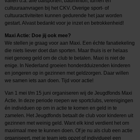
vallen o.a. alle balsporten, badminton, turnen en
cultuuraanvragen bij het CKV. Overige sport- of
cultuuractiviteiten kunnen gedurende het jaar worden
gestart. Alvast bedankt voor je inzet en betrokkenheid!
Maxi Actie: Doe jij ook mee?
We stellen je graag voor aan Maxi. Een échte fanatiekeling
die niets liever doet dan sporten. Maar thuis is er helaas
niet genoeg geld om de club te betalen. Maxi is niet de
enige. In Nederland groeien honderdduizenden kinderen
en jongeren op in gezinnen met geldzorgen. Daar willen
we samen iets aan doen. Tijd voor actie!
Van 1 mei t/m 15 juni organiseren wij de Jeugdfonds Maxi
Actie. In deze periode roepen we sportclubs, verenigingen
én individuen op om in actie te komen en geld in te
zamelen. Het Jeugdfonds betaalt de club voor kinderen uit
gezinnen met weinig geld. Want elk kind verdient het om
maximaal mee te kunnen doen. Of je nu als club een actie
organiseert, met je team iets opzet of individueel een