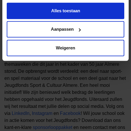
daarop vermeld de naam van het kind, aanvraagnummer
en grootboek 5200. Kampaanvragen gaan dus niet via ons
Alles toestaan
portaal
www.jeugdfondssportencultuur.nl
.
Basisschool de Compositie in actie voor het
Aanpassen
Jeugdfonds!
Op woensdag 15 april had basisschool de Compositie
Weigeren
(Tussen de Vaarten) een sponsorloop georganiseerd. De
sponsorloop vormde de afsluiting van de brede school
themaweken die dit jaar in het kader van 50 jaar Almere
stond. De opbrengst wordt verdeeld: een deel naar sport-
en spel materiaal voor de school en een deel gaat naar het
Jeugdfonds Sport & Cultuur Almere. Een heel mooi
initiatief! We zijn benieuwd welk bedrag de leerlingen
hebben opgehaald voor het Jeugdfonds. Uiteraard zullen
wij het resultaat met jullie delen op social media. Volg ons
via
LinkedIn
,
Instagram
en
Facebook
! Wil jouw school ook
in actie komen voor het Jeugdfonds? Download dan ons
kant-en-klare
sponsorlooppakket
en neem contact met ons