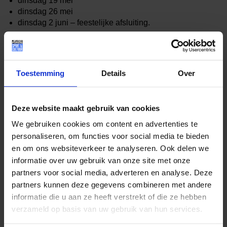
dinsdag 19 mei
dinsdag 26 mei
dinsdag 2 juni – feestelijke afsluiting.
Kinderen hoeven alleen kleding en schoenen aan waarin
ze vrij kunnen bewegen. We hopen zoveel mogelijk
kinderen te verwelkomen en hen een positieve, energieke
Toestemming
Details
Over
ervaring te bieden. Deel je dit evenement binnen jouw
organisatie of met een gezin waarvan je weet dat een
meisje op dansles wil, maar er thuis geen geld voor is? Na
Deze website maakt gebruik van cookies
het meedoen van een les, kun je dan gelijk een
We gebruiken cookies om content en advertenties te
Jeugdfondsaanvraag indienen voor dit kind!
personaliseren, om functies voor social media te bieden
Een kind kan op vakantieweek of kamp via het
en om ons websiteverkeer te analyseren. Ook delen we
Jeugdfonds
informatie over uw gebruik van onze site met onze
Per lopende aanvraag (sport of cultuur of zwemmen) mag
partners voor social media, adverteren en analyse. Deze
er per jaar 1 vakantieweek/kamp aanvraag ingediend
partners kunnen deze gegevens combineren met andere
worden bij de kampaanbieder voor het bedrag wat nodig is
informatie die u aan ze heeft verstrekt of die ze hebben
tot een max van € 300. De kampaanbieder dient de factuur
verzameld op basis van uw gebruik van hun services.
in via facturen.almere@jeugdfondssportencultuur.nl met