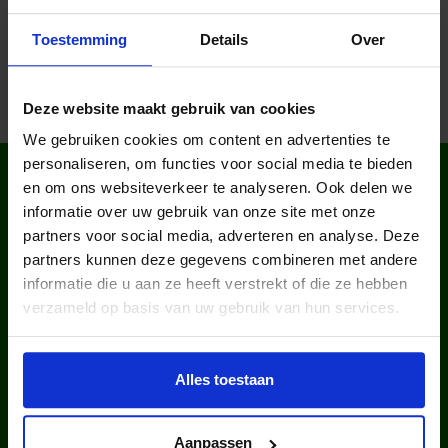
Toestemming
Details
Over
Deze website maakt gebruik van cookies
We gebruiken cookies om content en advertenties te
personaliseren, om functies voor social media te bieden
WIST JE DAT IN
en om ons websiteverkeer te analyseren. Ook delen we
NEDERLAND?
informatie over uw gebruik van onze site met onze
partners voor social media, adverteren en analyse. Deze
partners kunnen deze gegevens combineren met andere
informatie die u aan ze heeft verstrekt of die ze hebben
verzameld op basis van uw gebruik van hun services.
kinderen en jongeren werden in
Alles toestaan
2025 via ons lid van een club.
Aanpassen