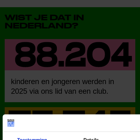
WIST JE DAT IN
NEDERLAND?
kinderen en jongeren werden in
2025 via ons lid van een club.
Toestemming
Details