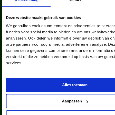
kinderen en jongeren werden in
2025 via ons lid van een sportclub.
Deze website maakt gebruik van cookies
We gebruiken cookies om content en advertenties te persona
functies voor social media te bieden en om ons websiteverke
analyseren. Ook delen we informatie over uw gebruik van on
onze partners voor social media, adverteren en analyse. De
kunnen deze gegevens combineren met andere informatie die
verstrekt of die ze hebben verzameld op basis van uw gebru
kinderen en jongeren werden in
services.
2025 via ons lid van een
cultuurclub.
Alles toestaan
Aanpassen