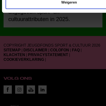
Weigeren
uitgegeven sport- en
cultuurattributen in 2025.
COPYRIGHT JEUGDFONDS SPORT & CULTUUR 2026
SITEMAP
|
DISCLAIMER
|
COLOFON
|
FAQ
|
KLACHTEN
|
PRIVACYSTATEMENT
|
COOKIEVERKLARING
|
VOLG ONS