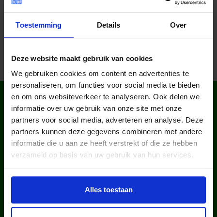
Deel dit bericht op social media!
Toestemming
Details
Over
Deze website maakt gebruik van cookies
We gebruiken cookies om content en advertenties te
personaliseren, om functies voor social media te bieden
WIST JE DAT IN
en om ons websiteverkeer te analyseren. Ook delen we
NEDERLAND?
informatie over uw gebruik van onze site met onze
partners voor social media, adverteren en analyse. Deze
partners kunnen deze gegevens combineren met andere
informatie die u aan ze heeft verstrekt of die ze hebben
verzameld op basis van uw gebruik van hun services.
Alles toestaan
kinderen en jongeren werden in
2025 via ons lid van een club.