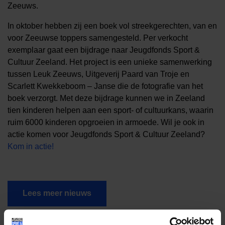
Zeeuws.
In oktober hebben zij een boek vol streekgerechten, van en
voor Zeeuwse toppers samengesteld. Per verkocht
exemplaar gaat een bijdrage naar Jeugdfonds Sport &
Cultuur Zeeland. Het project is een unieke samenwerking
tussen Leuk Zeeuws, Uitgeverij Paard van Troje en
Scarlett Kwekkeboom – Janse die de fotografie van het
boek verzorgt. Met deze bijdrage kunnen we in Zeeland
tien kinderen helpen aan een sport- of cultuurkans, waarin
ruim 6000 kinderen opgroeien in armoede. Wil je ook in
actie komen voor Jeugdfonds Sport & Cultuur Zeeland?
Kom in actie!
Lees meer nieuws