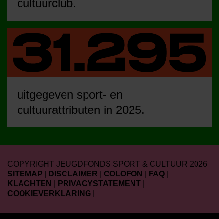
cultuurclub.
uitgegeven sport- en
cultuurattributen in 2025.
COPYRIGHT JEUGDFONDS SPORT & CULTUUR 2026
SITEMAP
|
DISCLAIMER
|
COLOFON
|
FAQ
|
KLACHTEN
|
PRIVACYSTATEMENT
|
COOKIEVERKLARING
|