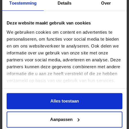
Toestemming
Details
Over
Als kinderen na afloop graag op dansles willen en hun
ouders daar geen geld voor hebben, kan het Jeugdfonds
Sport & Cultuur waarschijnlijk uitkomst bieden. Ouders
Deze website maakt gebruik van cookies
kunnen op
www.kieseenclub.nl
ook zelf checken of het
We gebruiken cookies om content en advertenties te
Jeugdfonds de danslessen kan vergoeden.
personaliseren, om functies voor social media te bieden
en om ons websiteverkeer te analyseren. Ook delen we
informatie over uw gebruik van onze site met onze
partners voor social media, adverteren en analyse. Deze
Lees meer nieuws
partners kunnen deze gegevens combineren met andere
informatie die u aan ze heeft verstrekt of die ze hebben
verzameld op basis van uw gebruik van hun services.
Lees meer nieuws van Jeugdfonds Sport &
Cultuur Groningen
Alles toestaan
Deel dit bericht op social media!
Aanpassen