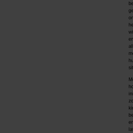
b
g
on
h
wi
er
al
m
hu
si
Me
h
in
zo
ki
be
en
l