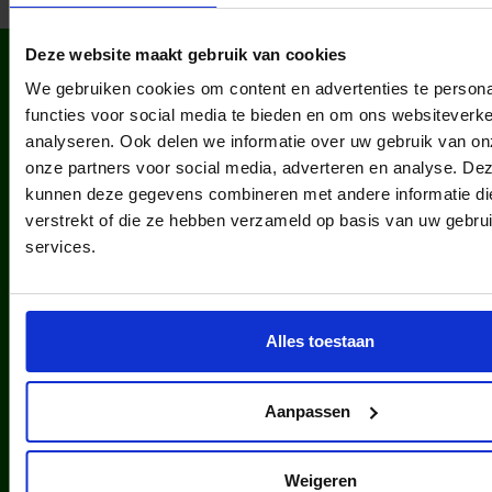
Deze website maakt gebruik van cookies
WIST JE DAT IN
NEDERLAND?
We gebruiken cookies om content en advertenties te persona
functies voor social media te bieden en om ons websiteverke
analyseren. Ook delen we informatie over uw gebruik van on
onze partners voor social media, adverteren en analyse. De
kunnen deze gegevens combineren met andere informatie die
verstrekt of die ze hebben verzameld op basis van uw gebru
services.
kinderen en jongeren werden in
2025 via ons lid van een club.
Alles toestaan
Aanpassen
Weigeren