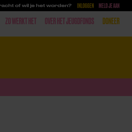
INLOGGEN
MELD JE AAN
acht of wil je het worden?
ZO WERKT HET
OVER HET JEUGDFONDS
DONEER