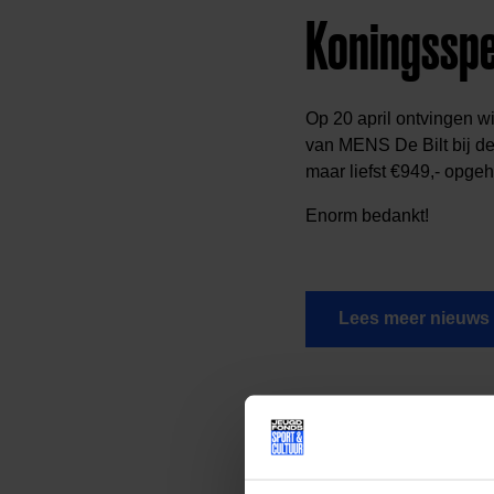
Koningsspe
Op 20 april ontvingen w
van MENS De Bilt bij de
maar liefst €949,- opgeh
Enorm bedankt!
Lees meer nieuws
Deel dit bericht op soci