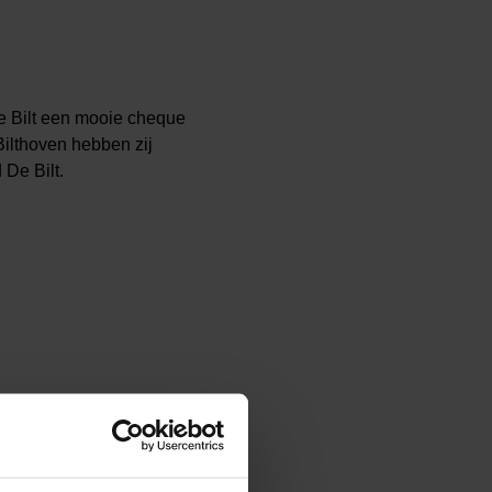
e Bilt een mooie cheque
ilthoven hebben zij
 De Bilt.