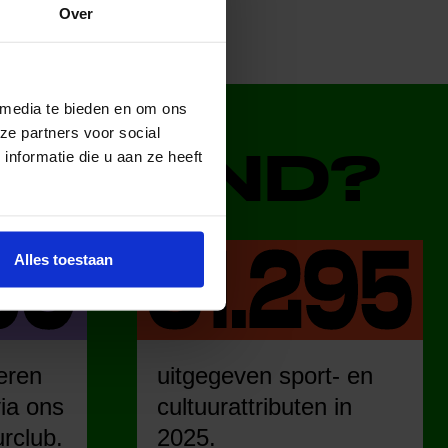
Over
 media te bieden en om ons
ze partners voor social
DERLAND?
nformatie die u aan ze heeft
Alles toestaan
eren
uitgegeven sport- en
ia ons
cultuurattributen in
urclub.
2025.