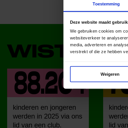
Toestemming
Deze website maakt gebruik
We gebruiken cookies om cont
websiteverkeer te analyseren
WIST JE 
media, adverteren en analys
verstrekt of die ze hebben v
Weigeren
kinderen en jongeren
kinder
werden in 2025 via ons
werden
lid van een club.
lid va