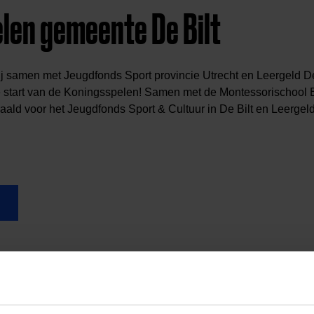
len gemeente De Bilt
ij samen met Jeugdfonds Sport provincie Utrecht en Leergeld D
 start van de Koningsspelen! Samen met de Montessorischool B
aald voor het Jeugdfonds Sport & Cultuur in De Bilt en Leergeld
al media!