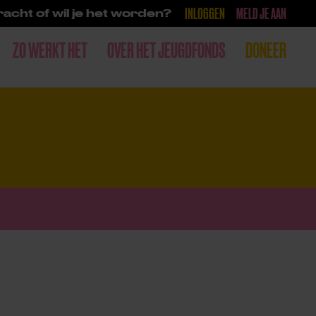
INLOGGEN
MELD JE AAN
acht of wil je het worden?
ZO WERKT HET
OVER HET JEUGDFONDS
DONEER