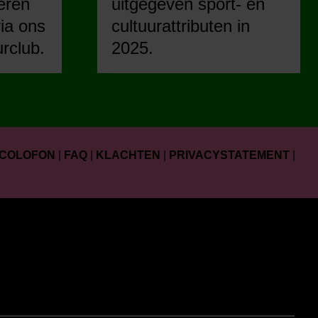
eren
uitgegeven sport- en
ia ons
cultuurattributen in
urclub.
2025.
COLOFON
|
FAQ
|
KLACHTEN
|
PRIVACYSTATEMENT
|