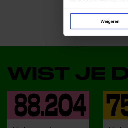
Deel dit bericht op soci
Weigeren
WIST JE 