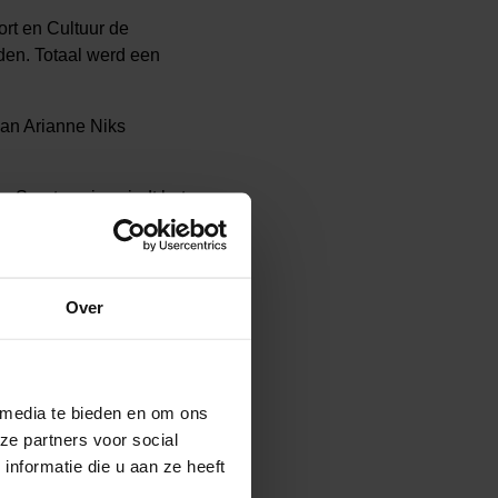
rt en Cultuur de
en. Totaal werd een
aan Arianne Niks
 Sportservice vindt het
teit. Tessa Brouwer is
 was blij met de actie
ken. Met het
Over
 media te bieden en om ons
ze partners voor social
nformatie die u aan ze heeft