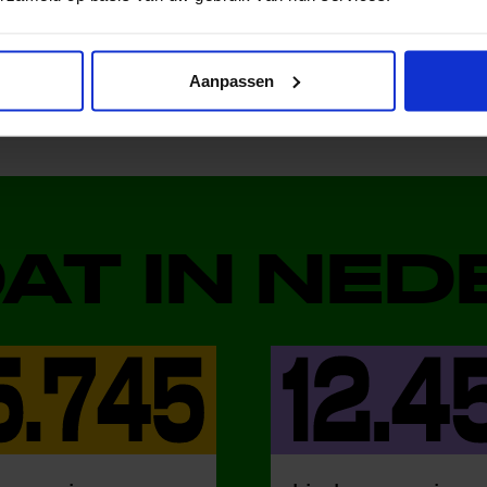
al media!
Aanpassen
DAT IN NE