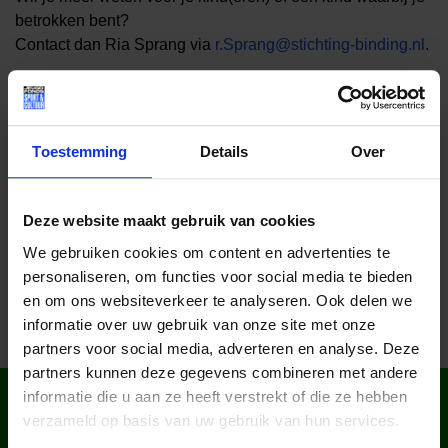
betrokken bent?
Contact dan Ria Sprang via
r.Sprang@stichting-binding.nl
.
Lees meer nieuws
Toestemming
Details
Over
Deel dit bericht op social media!
Deze website maakt gebruik van cookies
We gebruiken cookies om content en advertenties te
personaliseren, om functies voor social media te bieden
en om ons websiteverkeer te analyseren. Ook delen we
informatie over uw gebruik van onze site met onze
partners voor social media, adverteren en analyse. Deze
partners kunnen deze gegevens combineren met andere
WIST JE DAT IN
informatie die u aan ze heeft verstrekt of die ze hebben
verzameld op basis van uw gebruik van hun services.
NEDERLAND?