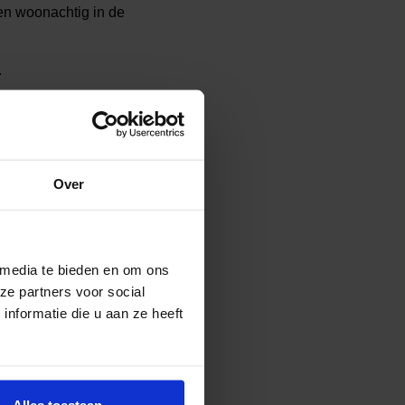
en woonachtig in de
.
s tot haar
core business
en ook op een andere
club
Heroes
Den Bosch.
Over
 media te bieden en om ons
ze partners voor social
nformatie die u aan ze heeft