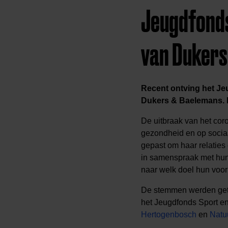
Jeugdfonds
van Dukers
Recent ontving het Je
Dukers & Baelemans. Di
De uitbraak van het cor
gezondheid en op sociaa
gepast om haar relaties 
in samenspraak met hun
naar welk doel hun voork
De stemmen werden gete
het Jeugdfonds Sport e
Hertogenbosch
en
Natu