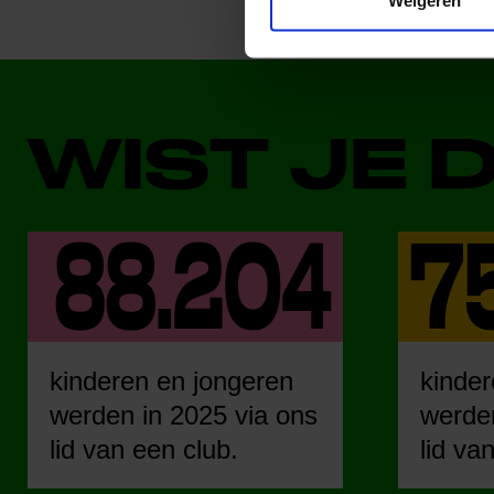
Weigeren
WIST JE 
kinderen en jongeren
kinder
werden in 2025 via ons
werden
lid van een club.
lid va