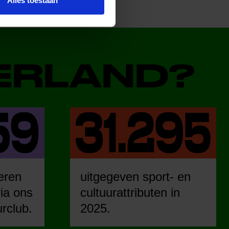
Alles toestaan
DERLAND?
eren
uitgegeven sport- en
ia ons
cultuurattributen in
urclub.
2025.