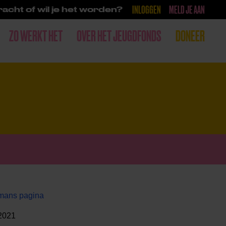
INLOGGEN
MELD JE AAN
acht of wil je het worden?
ZO WERKT HET
OVER HET JEUGDFONDS
DONEER
emans pagina
 2021