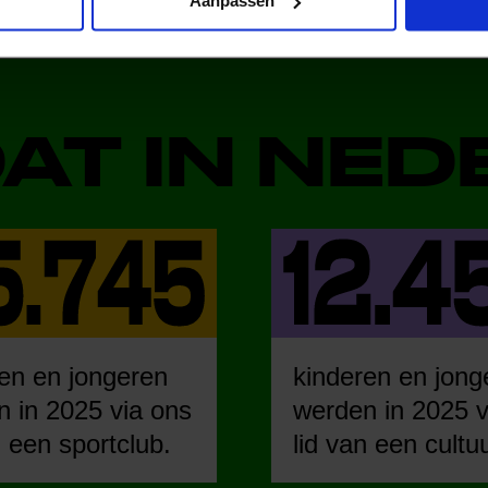
Aanpassen
DAT IN NE
en en jongeren
kinderen en jong
 in 2025 via ons
werden in 2025 v
n een sportclub.
lid van een cultu