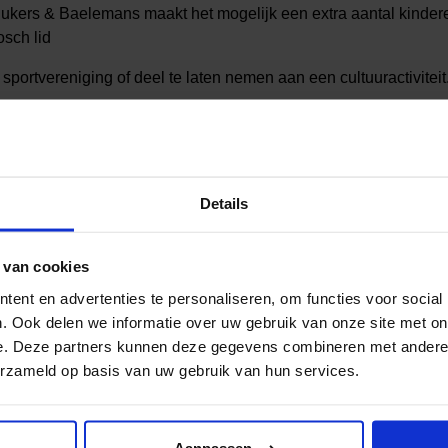
ukers & Baelemans maakt het mogelijk een extra aantal kinder
sch lid
sportvereniging of deel te laten nemen aan een cultuuractiviteit
nderdeel van Welten dat support van financieel dienstverlener
agt MVO en duurzaamheid een warm hart toe. Bovendien is Welt
ort in de lokale gemeenschap: als trotse sponsor van basketbal
Details
 van cookies
ent en advertenties te personaliseren, om functies voor social
. Ook delen we informatie over uw gebruik van onze site met on
al media!
e. Deze partners kunnen deze gegevens combineren met andere i
erzameld op basis van uw gebruik van hun services.