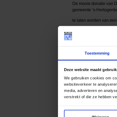
De mooie donatie van D
gemeente ’s-Hertogenbo
te laten worden van een 
Dukers & Baelemans is o
rekent. Het bedrijf dra
manier betrokken bij sp
Toestemming
Lees meer nieuws
Deze website maakt gebruik
We gebruiken cookies om cont
websiteverkeer te analyseren
Deel dit bericht op soci
media, adverteren en analys
verstrekt of die ze hebben v