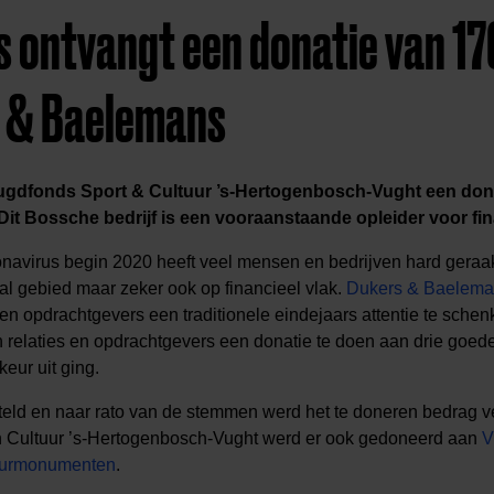
 ontvangt een donatie van 17
 & Baelemans
ugdfonds Sport & Cultuur ’s-Hertogenbosch-Vught een don
t Bossche bedrijf is een vooraanstaande opleider voor fin
onavirus begin 2020 heeft veel mensen en bedrijven hard geraak
l gebied maar zeker ook op financieel vlak.
Dukers & Baelem
en opdrachtgevers een traditionele eindejaars attentie te schenk
 relaties en opdrachtgevers een donatie te doen aan drie goed
eur uit ging.
ld en naar rato van de stemmen werd het te doneren bedrag v
n Cultuur ’s-Hertogenbosch-Vught werd er ook gedoneerd aan
V
urmonumenten
.