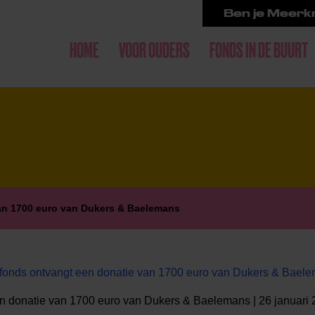
Ben je Meerkr
HOME
VOOR OUDERS
FONDS IN DE BUURT
an 1700 euro van Dukers & Baelemans
onds ontvangt een donatie van 1700 euro van Dukers & Bael
n donatie van 1700 euro van Dukers & Baelemans | 26 januari