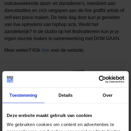
indrukwekkende sport- en dansdemo’s, meedoen aan
dancebattles en zich vergapen aan de live graffiti artists of
zelf een piece maken. De hele dag door kun je genieten
van live optredens van hiphop acts. Werkt het
aanstekelijk? In de studio op het festivalterrein kun je je
eigen muziek maken in samenwerking met DOM GAAN.
Meer weten? Klik
hier
voor de website.
Toestemming
Details
Over
Deze website maakt gebruik van cookies
We gebruiken cookies om content en advertenties te