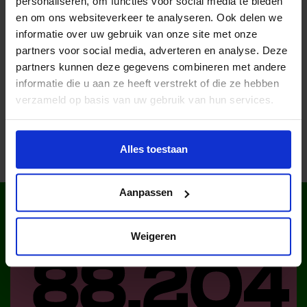
personaliseren, om functies voor social media te bieden
en om ons websiteverkeer te analyseren. Ook delen we
Lees meer nieuws
informatie over uw gebruik van onze site met onze
partners voor social media, adverteren en analyse. Deze
partners kunnen deze gegevens combineren met andere
Deel dit bericht op social media!
informatie die u aan ze heeft verstrekt of die ze hebben
verzameld op basis van uw gebruik van hun services.
Alles toestaan
Aanpassen
WIST JE DAT IN
NEDERLAND?
Weigeren