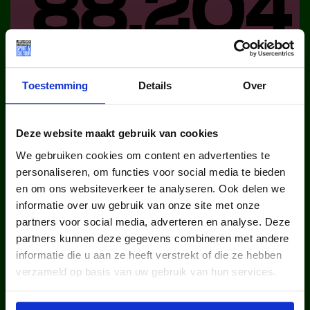
kinderen en jongeren werden in
Toestemming
Details
Over
2025 via ons lid van een club.
Deze website maakt gebruik van cookies
We gebruiken cookies om content en advertenties te
personaliseren, om functies voor social media te bieden
en om ons websiteverkeer te analyseren. Ook delen we
informatie over uw gebruik van onze site met onze
kinderen en jongeren werden in
partners voor social media, adverteren en analyse. Deze
partners kunnen deze gegevens combineren met andere
2025 via ons lid van een sportclub.
informatie die u aan ze heeft verstrekt of die ze hebben
verzameld op basis van uw gebruik van hun services.