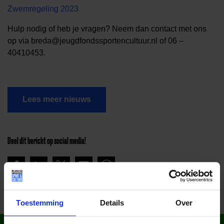
Zwemregeling 2023
Hulp nodig of heb je vragen? Neem dan contact met ons
op via breda@jeugdfondssportencultuur.nl of 06 –
40410453.
Lees meer nieuws
Deel dit bericht op social media!
Toestemming
Details
Over