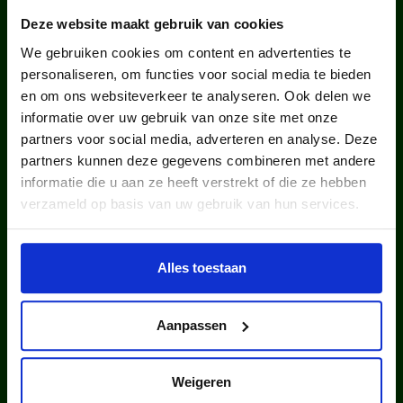
WIST JE DAT IN
Deze website maakt gebruik van cookies
NEDERLAND?
We gebruiken cookies om content en advertenties te
personaliseren, om functies voor social media te bieden
en om ons websiteverkeer te analyseren. Ook delen we
informatie over uw gebruik van onze site met onze
partners voor social media, adverteren en analyse. Deze
partners kunnen deze gegevens combineren met andere
informatie die u aan ze heeft verstrekt of die ze hebben
kinderen en jongeren werden in
verzameld op basis van uw gebruik van hun services.
2025 via ons lid van een club.
Alles toestaan
Aanpassen
Weigeren
kinderen en jongeren werden in