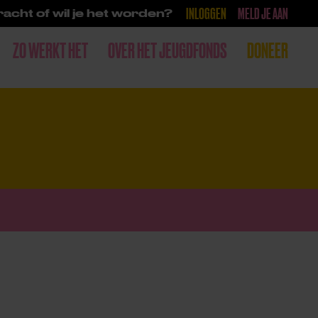
INLOGGEN
MELD JE AAN
acht of wil je het worden?
ZO WERKT HET
OVER HET JEUGDFONDS
DONEER