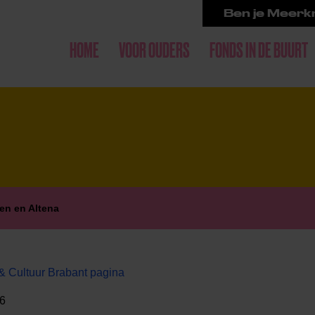
Ben je Meerkr
HOME
VOOR OUDERS
FONDS IN DE BUURT
en en Altena
& Cultuur Brabant pagina
26