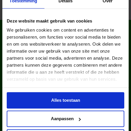
Toestemming
Details
Over
Deze website maakt gebruik van cookies
WIST JE DAT IN
We gebruiken cookies om content en advertenties te
NEDERLAND?
personaliseren, om functies voor social media te bieden
en om ons websiteverkeer te analyseren. Ook delen we
informatie over uw gebruik van onze site met onze
partners voor social media, adverteren en analyse. Deze
partners kunnen deze gegevens combineren met andere
informatie die u aan ze heeft verstrekt of die ze hebben
verzameld op basis van uw gebruik van hun services.
kinderen en jongeren werden in
2025 via ons lid van een club.
Alles toestaan
Aanpassen