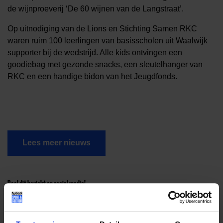
de wijnproeverij ‘De 60 wijnen van de Langstraat’.
Op uitnodiging van de Lions en Stichting Samen RKC
waren ruim 100 leerlingen van basisscholen uit Waalwijk
supporter bij de wedstrijd. Alle kids ontvingen een
goodiebag met gezonde snacks, een sleutelhanger van
RKC en een handige bidon van het Jeugdfonds.
Lees meer nieuws
Deel dit bericht op social media!