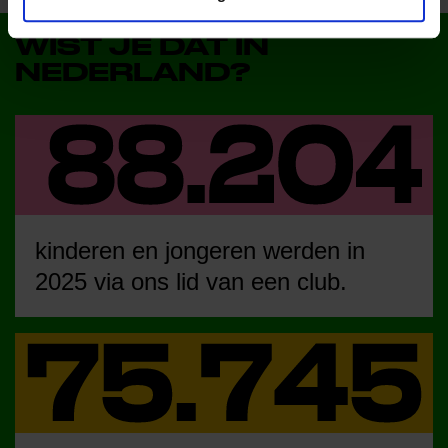
WIST JE DAT IN
NEDERLAND?
kinderen en jongeren werden in
2025 via ons lid van een club.