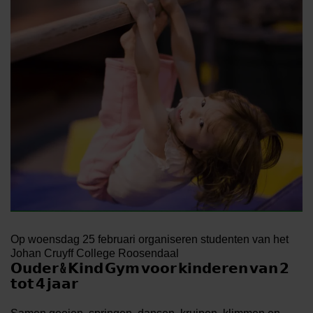
Op woensdag 25 februari organiseren studenten van het
Johan Cruyff College Roosendaal
𝗢𝘂𝗱𝗲𝗿 & 𝗞𝗶𝗻𝗱 𝗚𝘆𝗺 𝘃𝗼𝗼𝗿 𝗸𝗶𝗻𝗱𝗲𝗿𝗲𝗻 𝘃𝗮𝗻 𝟮
𝘁𝗼𝘁 𝟰 𝗷𝗮𝗮𝗿