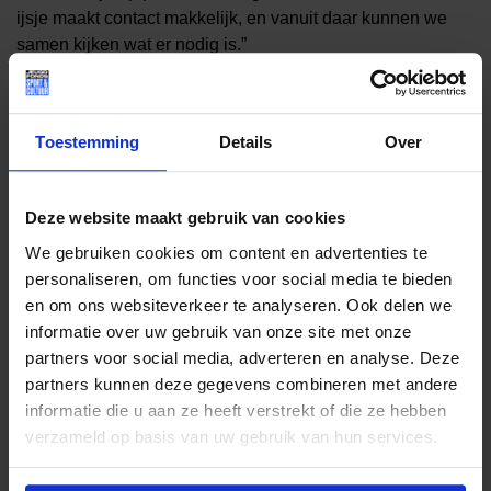
ijsje maakt contact makkelijk, en vanuit daar kunnen we
samen kijken wat er nodig is.”
De actie is laagdrempelig: iedereen mag langskomen voor
een gratis ijsje. Ouders en verzorgers kunnen direct
informatie krijgen over regelingen en ondersteuning in hun
Toestemming
Details
Over
gemeente. Er zijn geen kosten en aanmelding nodig.
Samen zorgen dat geen enkel kind buitenspel staat
Deze website maakt gebruik van cookies
We gebruiken cookies om content en advertenties te
In Nederland groeien nog altijd honderdduizenden
personaliseren, om functies voor social media te bieden
kinderen op in gezinnen met geldzorgen. Dat betekent
en om ons websiteverkeer te analyseren. Ook delen we
minder kansen om mee te doen op school, bij sport, cultuur
informatie over uw gebruik van onze site met onze
of in de vrije tijd. Met initiatieven zoals Sam& de wijk in
partners voor social media, adverteren en analyse. Deze
willen de samenwerkende organisaties die kloof
partners kunnen deze gegevens combineren met andere
verkleinen.
informatie die u aan ze heeft verstrekt of die ze hebben
verzameld op basis van uw gebruik van hun services.