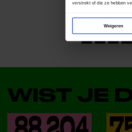
verstrekt of die ze hebben v
Deel dit bericht op soci
Weigeren
WIST JE 