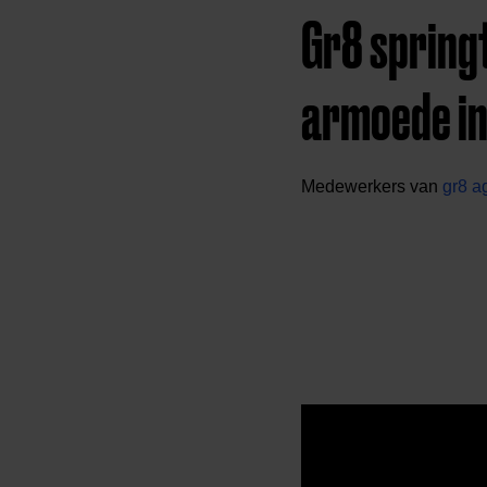
Gr8 spring
armoede in
Medewerkers van
gr8 a