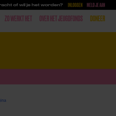
INLOGGEN
MELD JE AAN
acht of wil je het worden?
ZO WERKT HET
OVER HET JEUGDFONDS
DONEER
gina