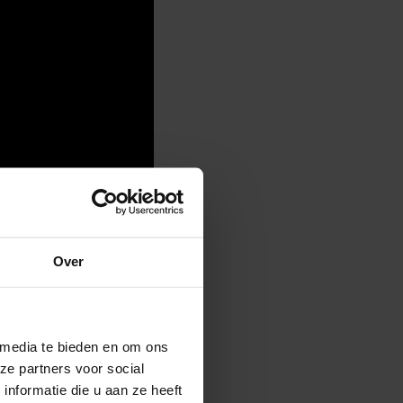
rt en cultuur.
Over
P FOR JOY’ voor
nnen doen met een sport
 media te bieden en om ons
ze partners voor social
nformatie die u aan ze heeft