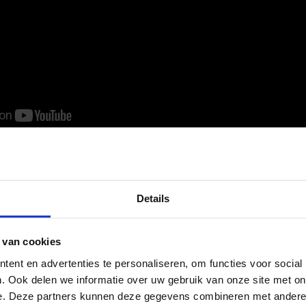
ers van gr8 agency voor jullie steun aan ons fonds!
ouw organisatie voor kinderen in armoede!
 Cultuur Breda zorgt ervoor dat ieder kind mee kan doen aan spo
Details
 hulp en die van jouw collega’s gebruiken. Doe mee met ‘JUM
n
Gemeente Breda
die, omdat er thuis geen geld is, niet mee ku
 van cookies
rmatie:
https://jeugdfondssportencultuur.nl/…/jump-for-joy-breda/
ent en advertenties te personaliseren, om functies voor social
. Ook delen we informatie over uw gebruik van onze site met on
e. Deze partners kunnen deze gegevens combineren met andere i