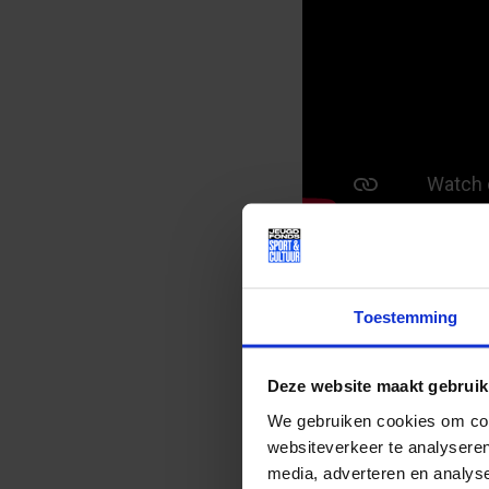
Enorm bedankt medewerk
Doe mee en spring met j
Het Jeugdfonds Sport en
Toestemming
Daarbij kunnen we jouw
kinderen en jongeren i
of culturele activiteit.
Deze website maakt gebruik
Kijk hier voor meer info
We gebruiken cookies om cont
websiteverkeer te analyseren
Lees meer nieuws
media, adverteren en analys