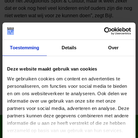
door het Jeugdfonds Sport & Cultuur, maar ik weet zeker
dat er ook nog heel veel kinderen en/of ouders zijn die nog
niet weten wat wij voor ze kunnen doen”, zegt Bijl.
Lees meer nieuws
Toestemming
Details
Over
Deel dit bericht op social media!
Deze website maakt gebruik van cookies
We gebruiken cookies om content en advertenties te
personaliseren, om functies voor social media te bieden
en om ons websiteverkeer te analyseren. Ook delen we
informatie over uw gebruik van onze site met onze
partners voor social media, adverteren en analyse. Deze
partners kunnen deze gegevens combineren met andere
informatie die u aan ze heeft verstrekt of die ze hebben
WIST JE DAT IN
verzameld op basis van uw gebruik van hun services.
NEDERLAND?