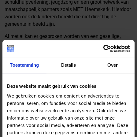
schuldhulpverlening, jeugdzorg en een groot netwerk van
maatschappelijk partners zoals MET Heemskerk. Hierdoor
worden ook de kinderen bereikt die niet direct bij de
gemeente in beeld zijn.
Al met al kan er gesproken worden van een gezellige,
positieve en productieve start van het Jeugdfonds Sport &
Cultuur in Heemskerk!
Toestemming
Details
Over
Lees meer nieuws
Deze website maakt gebruik van cookies
We gebruiken cookies om content en advertenties te
personaliseren, om functies voor social media te bieden
Deel dit bericht op social media!
en om ons websiteverkeer te analyseren. Ook delen we
informatie over uw gebruik van onze site met onze
partners voor social media, adverteren en analyse. Deze
partners kunnen deze gegevens combineren met andere