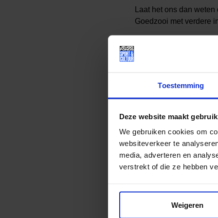
Laat het ons dan weten d
Goedzooi met verdere in
Link naar het aanmeld
Uitnodiging Jeugdfonds
Wij hebben er zin in! Hop
Toestemming
Deze website maakt gebruik
We gebruiken cookies om cont
websiteverkeer te analyseren
media, adverteren en analys
verstrekt of die ze hebben v
Weigeren