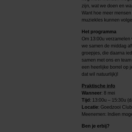
zijn, wat we doen en wa
Want hoe meer mensen 
muziekles kunnen volge
Het programma
Om 13:00u verzamelen w
we samen de middag aft
groepjes, die daarna ied
samen met ons en team G
een heerlijke borrel op
dat wil natuurlijk)!
Praktische info
Wanneer
: 8 mei
Tijd
: 13:00u – 15:30u (d
Locatie
: Goedzooi Club
Meenemen: Indien mogeli
Ben je erbij?