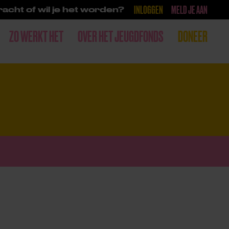
INLOGGEN
MELD JE AAN
acht of wil je het worden?
ZO WERKT HET
OVER HET JEUGDFONDS
DONEER