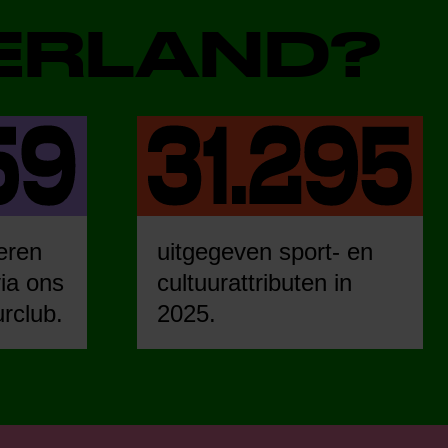
DERLAND?
eren
uitgegeven sport- en
ia ons
cultuurattributen in
urclub.
2025.