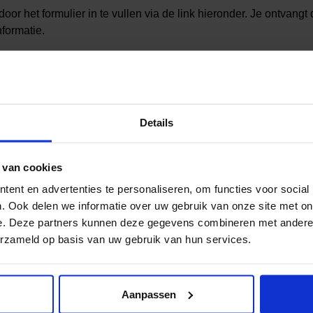
oor het formulier in te vullen via de link hieronder. Je ontvangt 
formatie.
formulier
 Flyerdag 2026
elijk tot dan.
Details
 van cookies
ent en advertenties te personaliseren, om functies voor social
. Ook delen we informatie over uw gebruik van onze site met on
e. Deze partners kunnen deze gegevens combineren met andere i
erzameld op basis van uw gebruik van hun services.
Aanpassen