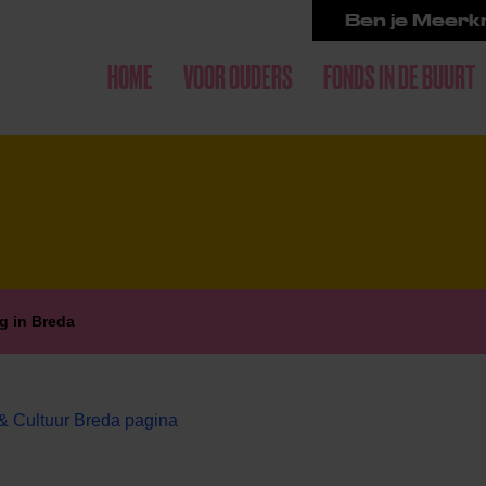
Ben je Meerkr
HOME
VOOR OUDERS
FONDS IN DE BUURT
g in Breda
& Cultuur Breda pagina