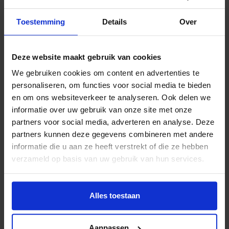
opleuken en had een heuse brandweerwagen
meegenomen. Deze werd voor de ijssalon neergezet en
Toestemming
Details
Over
opengesteld voor publiek.
Gastscheppers
Deze website maakt gebruik van cookies
Na de burgemeester kwam een aantal plaatsgenoten om
We gebruiken cookies om content en advertenties te
beurten de ijssalon bemensen. Daarbij was Chris de Graaf
personaliseren, om functies voor social media te bieden
van de viswinkel. Na de Graaf kwamen nog opscheppen:
en om ons websiteverkeer te analyseren. Ook delen we
peutergym juf Rita, Monique Wielink, Femke Dotman, Prins
informatie over uw gebruik van onze site met onze
Carnaval Camion II en Adju Tijo en vaste klant Luc
partners voor social media, adverteren en analyse. Deze
Roovers. Al met al een hele feestelijke actie waarbij het
partners kunnen deze gegevens combineren met andere
zonnetje ook nog eens goed meewerkte!
informatie die u aan ze heeft verstrekt of die ze hebben
verzameld op basis van uw gebruik van hun services.
Lees meer nieuws
Alles toestaan
Aanpassen