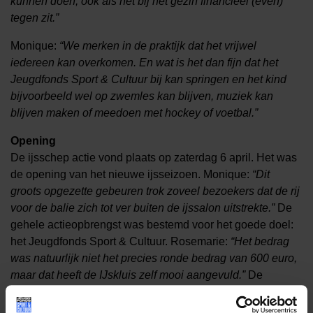
kunnen doen, ook als het bij het gezin financieel (even)
tegen zit.”
Monique:
“We merken in de praktijk dat het vrijwel
iedereen kan overkomen. En wat is het dan fijn dat het
Jeugdfonds Sport & Cultuur bij kan springen en het kind
bijvoorbeeld wel op zwemles kan blijven, muziek kan
blijven maken of meedoen met hockey of voetbal.”
Opening
De ijsschep actie vond plaats op zaterdag 6 april. Het was
de opening van het nieuwe ijsseizoen. Monique:
“
Dit
groots opgezette gebeuren trok zoveel bezoekers dat de rij
voor de balie zich tot ver buiten de ijssalon uitstrekte.”
De
gehele actieopbrengst was bestemd voor het goede doel:
het Jeugdfonds Sport & Cultuur. Rosemarie:
“Het bedrag
was natuurlijk niet het precies ronde bedrag van 600 euro,
maar dat heeft de IJskluis zelf mooi aangevuld.”
De
opening werd verricht door burgemeester Ruud van
Bennekom. De vrijwillige brandweer kwam het gebeuren