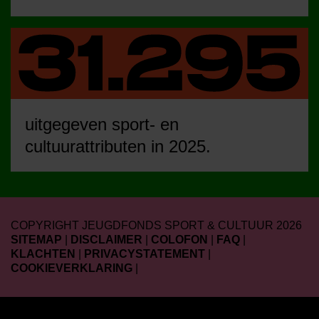
uitgegeven sport- en
cultuurattributen in 2025.
COPYRIGHT JEUGDFONDS SPORT & CULTUUR 2026
SITEMAP
|
DISCLAIMER
|
COLOFON
|
FAQ
|
KLACHTEN
|
PRIVACYSTATEMENT
|
COOKIEVERKLARING
|