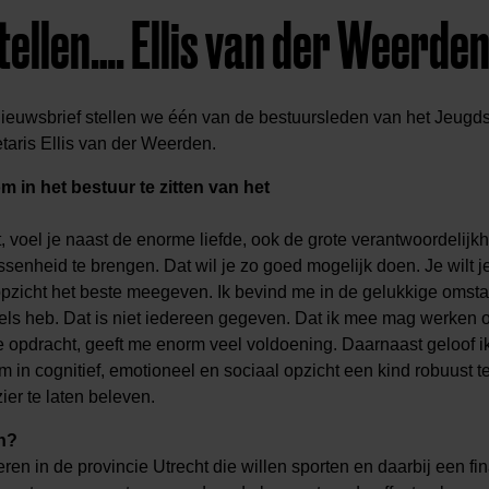
ellen…. Ellis van der Weerde
 nieuwsbrief stellen we één van de bestuursleden van het Jeugds
etaris Ellis van der Weerden.
m in het bestuur te zitten van het
jgt, voel je naast de enorme liefde, ook de grote verantwoordelijk
enheid te brengen. Dat wil je zo goed mogelijk doen. Je wilt je 
opzicht het beste meegeven. Ik bevind me in de gelukkige omstan
els heb. Dat is niet iedereen gegeven. Dat ik mee mag werken
e opdracht, geeft me enorm veel voldoening. Daarnaast geloof ik
m in cognitief, emotioneel en sociaal opzicht een kind robuust 
ier te laten beleven.
en?
eren in de provincie Utrecht die willen sporten en daarbij een fi