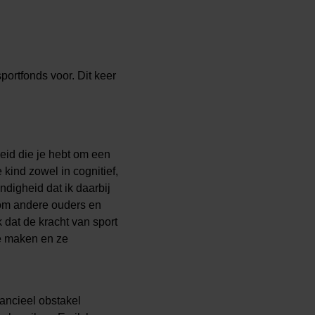
n
portfonds voor. Dit keer
heid die je hebt om een
kind zowel in cognitief,
digheid dat ik daarbij
 om andere ouders en
 dat de kracht van sport
te maken en ze
nancieel obstakel