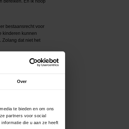
 bereiken. En ik hoop
 er bestaansrecht voor
le kinderen kunnen
Zolang dat niet het
eft flexibiliteit, je
om ik tijdens het
geestelijk als
Over
enen is schermen, helaas
t er nog eens van.
 media te bieden en om ons
ze partners voor social
nformatie die u aan ze heeft