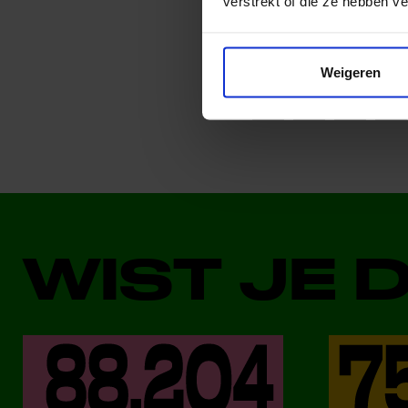
verstrekt of die ze hebben v
Deel dit bericht op soci
Weigeren
WIST JE 