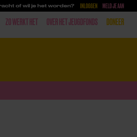
INLOGGEN
MELD JE AAN
acht of wil je het worden?
ZO WERKT HET
OVER HET JEUGDFONDS
DONEER