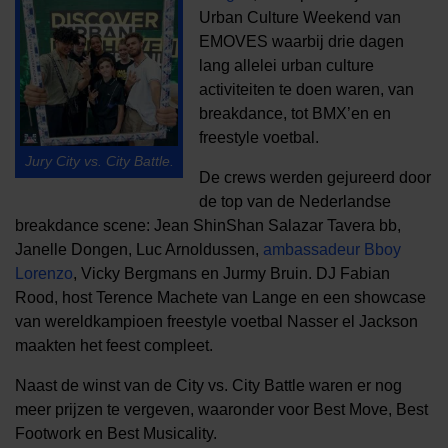
Urban Culture Weekend van
EMOVES waarbij drie dagen
lang allelei urban culture
activiteiten te doen waren, van
breakdance, tot BMX’en en
freestyle voetbal.
Jury City vs. City Battle.
De crews werden gejureerd door
de top van de Nederlandse
breakdance scene: Jean ShinShan Salazar Tavera bb,
Janelle Dongen, Luc Arnoldussen,
ambassadeur Bboy
Lorenzo
, Vicky Bergmans en Jurmy Bruin. DJ Fabian
Rood, host Terence Machete van Lange en een showcase
van wereldkampioen freestyle voetbal Nasser el Jackson
maakten het feest compleet.
Naast de winst van de City vs. City Battle waren er nog
meer prijzen te vergeven, waaronder voor Best Move, Best
Footwork en Best Musicality.