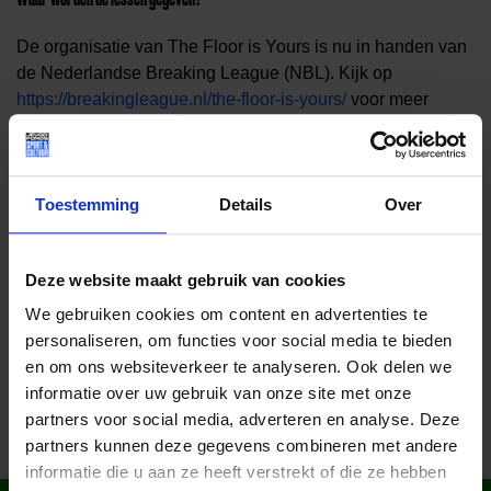
De organisatie van The Floor is Yours is nu in handen van
de Nederlandse Breaking League (NBL). Kijk op
https://breakingleague.nl/the-floor-is-yours/
voor meer
informatie over de lessen.
Toestemming
Details
Over
Deze website maakt gebruik van cookies
We gebruiken cookies om content en advertenties te
Deel dit bericht op social media!
personaliseren, om functies voor social media te bieden
en om ons websiteverkeer te analyseren. Ook delen we
informatie over uw gebruik van onze site met onze
partners voor social media, adverteren en analyse. Deze
partners kunnen deze gegevens combineren met andere
informatie die u aan ze heeft verstrekt of die ze hebben