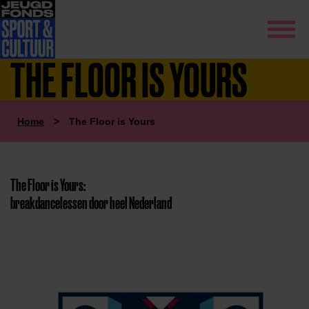
THE FLOOR IS YOURS
Home
>
The Floor is Yours
The Floor is Yours:
breakdancelessen door heel Nederland