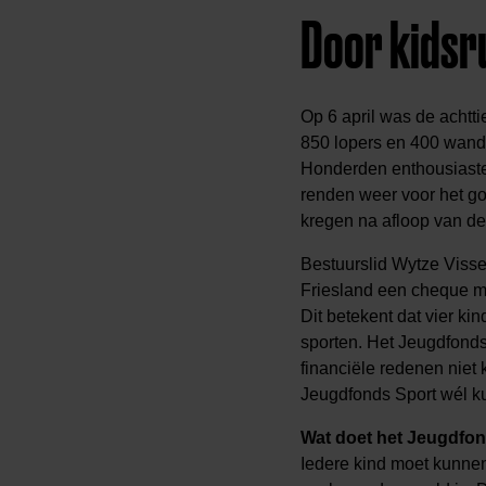
Door kidsr
Op 6 april was de achtti
850 lopers en 400 wand
Honderden enthousiaste
renden weer voor het go
kregen na afloop van d
Bestuurslid Wytze Viss
Friesland een cheque m
Dit betekent dat vier ki
sporten. Het Jeugdfonds
financiële redenen niet
Jeugdfonds Sport wél k
Wat doet het Jeugdfo
Iedere kind moet kunnen