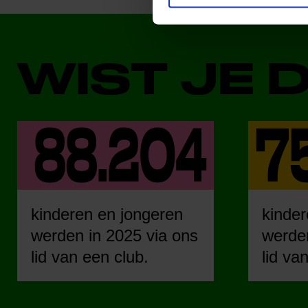
WIST JE 
kinderen en jongeren
kinder
werden in 2025 via ons
werden
lid van een club.
lid va