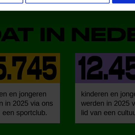
DAT IN NE
en en jongeren
kinderen en jong
 in 2025 via ons
werden in 2025 v
n een sportclub.
lid van een cultu