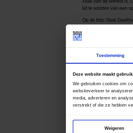
zaak van de wereld is. 
lid te worden van een s
Op de foto: Niek Geelho
(Bonifatiusloop)
Foto: Bote Schoorstra
Toestemming
Lees meer nieuws
Deze website maakt gebruik
We gebruiken cookies om cont
Deel dit bericht op soci
websiteverkeer te analyseren
media, adverteren en analys
verstrekt of die ze hebben v
Weigeren