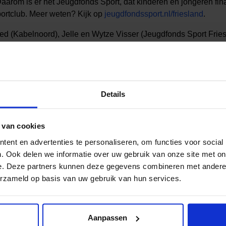
Daarom is er het Jeugdfonds Sport, dat kinderen en jongeren fi
portclub. Meer weten? Kijk op
jeugdfondssport.nl/friesland
.
ed (Kabelnoord), Jelle en Wytze Visser (Jeugdfonds Sport Fries
Details
 van cookies
ent en advertenties te personaliseren, om functies voor social
al media!
. Ook delen we informatie over uw gebruik van onze site met on
e. Deze partners kunnen deze gegevens combineren met andere i
erzameld op basis van uw gebruik van hun services.
Aanpassen