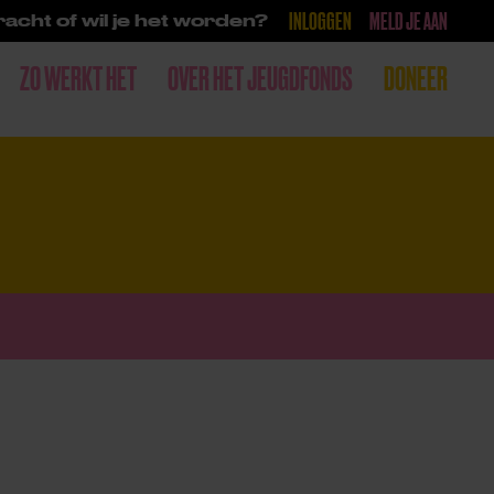
INLOGGEN
MELD JE AAN
acht of wil je het worden?
ZO WERKT HET
OVER HET JEUGDFONDS
DONEER