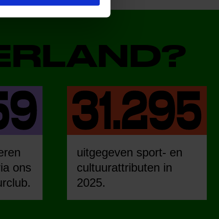
DERLAND?
eren
uitgegeven sport- en
ia ons
cultuurattributen in
urclub.
2025.