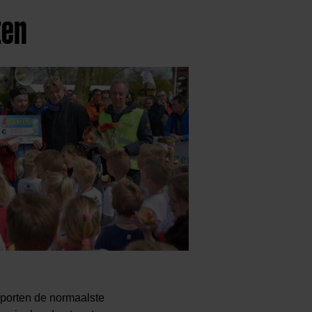
ten
sporten de normaalste