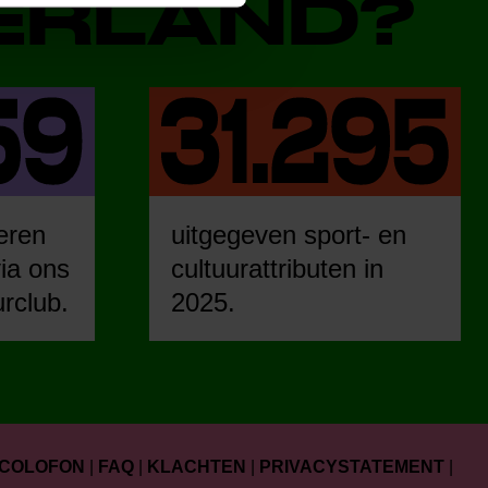
DERLAND?
eren
uitgegeven sport- en
ia ons
cultuurattributen in
urclub.
2025.
COLOFON
|
FAQ
|
KLACHTEN
|
PRIVACYSTATEMENT
|