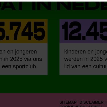
DAT IN NE
en en jongeren
kinderen en jong
 in 2025 via ons
werden in 2025 v
n een sportclub.
lid van een cultu
SITEMAP
|
DISCLAIMER
|