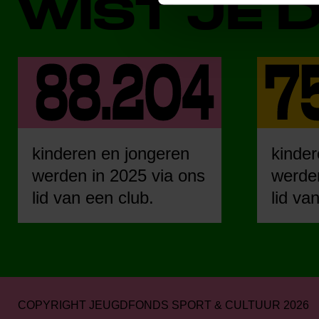
WIST JE 
kinderen en jongeren
kinder
werden in 2025 via ons
werden
lid van een club.
lid va
COPYRIGHT JEUGDFONDS SPORT & CULTUUR 2026