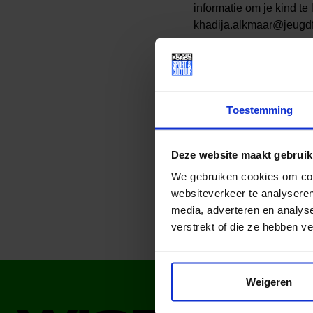
informatie om je kind t
khadija.alkmaar@jeugdfo
Lees meer nieuws
Toestemming
Deel dit bericht op soci
Deze website maakt gebruik
We gebruiken cookies om cont
websiteverkeer te analyseren
media, adverteren en analys
verstrekt of die ze hebben v
Weigeren