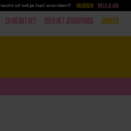
INLOGGEN
MELD JE AAN
acht of wil je het worden?
ZO WERKT HET
OVER HET JEUGDFONDS
DONEER