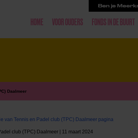
Ben je Meerkr
HOME
VOOR OUDERS
FONDS IN DE BUURT
PC) Daalmeer
e van Tennis en Padel club (TPC) Daalmeer pagina
Padel club (TPC) Daalmeer | 11 maart 2024