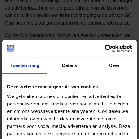
Het doel van de stichting Cambuur Verbindt is bij te dragen
aan de leefbaarheid en de gezondheid van de bewoners
van de wijken en dorpen in het verzorgingsgebied van SC
Cambuur (de stad Leeuwarden en de omliggende regio).
Op de foto: bestuurslid Herma van Keulen ondertekent de
overeenkomst namens Jeugdfonds Sport Friesland. Foto:
Dijks Fotografie (
https://www.dijksfotografie.com/
).
Toestemming
Details
Over
Lees meer nieuws
Deze website maakt gebruik van cookies
We gebruiken cookies om content en advertenties te
Deel dit bericht op social media!
personaliseren, om functies voor social media te bieden
en om ons websiteverkeer te analyseren. Ook delen we
informatie over uw gebruik van onze site met onze
partners voor social media, adverteren en analyse. Deze
partners kunnen deze gegevens combineren met andere