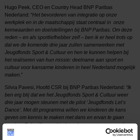
Hugo Peek, CEO en Country Head BNP Paribas
Nederland: “
Het bevorderen van integratie op onze
werkplek en in de maatschappij staat centraal in onze
kernwaarden en doelstellingen bij BNP Paribas. Om deze
reden – en als sportliefhebber zelf – ben ik er heel trots op
dat we de komende drie jaar zullen samenwerken met
Jeugdfonds Sport & Cultuur en hen te kunnen helpen bij
het realiseren van hun missie: deelname aan sport en
cultuur voor kansarme kinderen in heel Nederland mogelijk
maken
.”
Silvia Pavesi, Hoofd CSR bij BNP Paribas Nederland:
“Ik
ben erg blij dat we het Jeugdfonds Sport & Cultuur weer
drie jaar mogen steunen met de pilot ‘Jeugdfonds Let’s
Dance’. Met dit programma willen we kinderen de kans
geven om kennis te maken met dans en ervan te gaan
houden. Ook willen we kinderen leren vertrouwen op hun
lichaam zodat zij meer zelfvertrouwen krijgen.”