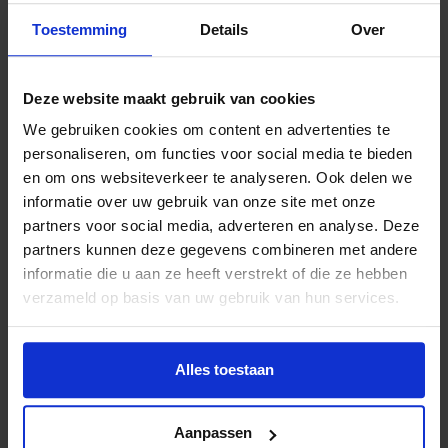
De hernieuwde samenwerking met BNP Paribas zal zich
Toestemming
Details
Over
ook de komende jaren richten op talentontwikkeling van
kinderen uit gezinnen met geldzorgen. Daarnaast wordt de
bijdrage van BNP Paribas ingezet voor lidmaatschappen
Deze website maakt gebruik van cookies
bij sport- en cultuurclubs: op die manier kunnen kinderen
We gebruiken cookies om content en advertenties te
structureel meedoen en hun talenten verder ontwikkelen.
personaliseren, om functies voor social media te bieden
en om ons websiteverkeer te analyseren. Ook delen we
Lees meer over de samenwerking met BNP
informatie over uw gebruik van onze site met onze
Paribas
partners voor social media, adverteren en analyse. Deze
partners kunnen deze gegevens combineren met andere
informatie die u aan ze heeft verstrekt of die ze hebben
verzameld op basis van uw gebruik van hun services.
Lees meer nieuws
Alles toestaan
Deel dit bericht op social media!
Aanpassen