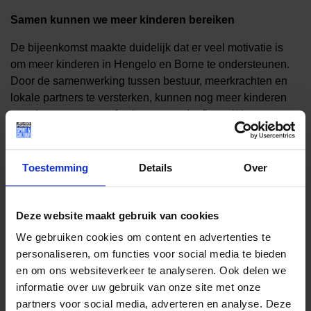
Samen kunnen we meer kinderen bereiken
De bijeenkomst maakte duidelijk dat er veel motivatie is
om meer kinderen in Hengelo en Borne te ondersteunen.
Door de samenwerking tussen bestuur, meerkrachten en
lokale partners te versterken, kunnen nog meer kinderen
meedoen aan sport of cultuur – zonder financiële
drempels.
Wil jij daaraan bijdragen?
Toestemming
Details
Over
Bekijk onze video en ontdek hoe je
meerkracht
kunt
worden:
Deze website maakt gebruik van cookies
We gebruiken cookies om content en advertenties te
personaliseren, om functies voor social media te bieden
en om ons websiteverkeer te analyseren. Ook delen we
informatie over uw gebruik van onze site met onze
partners voor social media, adverteren en analyse. Deze